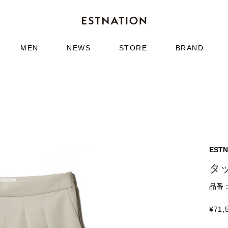
MEN
NEWS
STORE
BRAND
ESTN
タ
品番：5
¥
71,