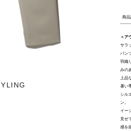
商品
＜ア
サラ
パン
羽織
みの
上品
TYLING
暑い
シル
ン。
イー
見せ
感を