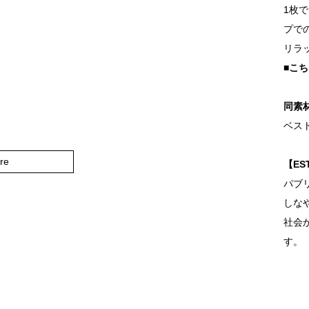
1枚
プで
リラ
■こ
同素
ベスト
re
【ES
パブ
しな
社会
す。