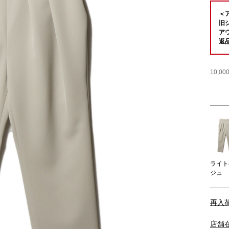
＜
旧
ア
返
10,
ライト
ジュ
再入
店舗