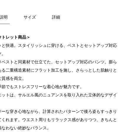
説明
サイズ
詳細
ウトレット商品＞
ッと快適。スタイリッシュに穿ける、ベストとセットアップ対応
ツ。
りベストと同素材で仕立てた、セットアップ対応のパンツ。膨ら
ある二重構造素材にフラット加工を施し、さらっとした肌触りと
な質感を両立。
季節でもストレスフリーな着心地が魅力です。
エットは、サルエル風のニュアンスを取り入れた立体的なデザイ
ジーな穿き心地ながら、計算されたパターンで後ろ姿もすっきり
てくれます。ウエスト周りもリラックス感がありつつ、きちんと
損なわない絶妙なバランス。