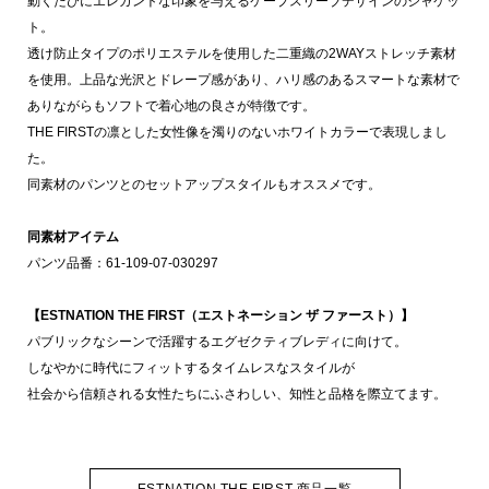
動くたびにエレガントな印象を与えるケープスリーブデザインのジャケッ
ト。
透け防止タイプのポリエステルを使用した二重織の2WAYストレッチ素材
を使用。上品な光沢とドレープ感があり、ハリ感のあるスマートな素材で
ありながらもソフトで着心地の良さが特徴です。
THE FIRSTの凛とした女性像を濁りのないホワイトカラーで表現しまし
た。
同素材のパンツとのセットアップスタイルもオススメです。
同素材アイテム
パンツ品番：61-109-07-030297
【ESTNATION THE FIRST（エストネーション ザ ファースト）】
パブリックなシーンで活躍するエグゼクティブレディに向けて。
しなやかに時代にフィットするタイムレスなスタイルが
社会から信頼される女性たちにふさわしい、知性と品格を際立てます。