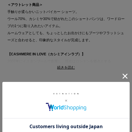
＜アウトレット商品＞
手触りが柔らかいニットバイカー ショーツ。
ウール70%、カシミヤ30%で紡がれたこのショートパンツは、ワードロー
ブの1つに取り入れたいアイテム。
ルームウェアとしても、ちょっとしたお出かけにもブーツやフラットシュ
ーズと合わせると、印象的なスタイルが完成します。
【CASHMERE IN LOVE（カシミアインラブ）】
2007年にイスタンブールで創業し、現在はロンドンを拠点とする、
続きを読む
CASHIMERE IN LOVEは、ニットウェアに特化したユニークなレディトュ
ーウェアレーベル。旅がインスピレーションの源であり、サーフィン旅行
や遠方への文化の旅から得たテーマがコレクションに反映されています。
適応性と快適性を第一に考え、新しいライフスタイルとして全身で纏うカ
シミヤを提案しています。西洋と東洋、伝統とモダニティなど、相反する
RELATED ITEM
要素を織り交ぜながら表現される大胆で力強いフェミニティは、マスキュ
リンなシェイプを取り入れつつも上品さを保っています。