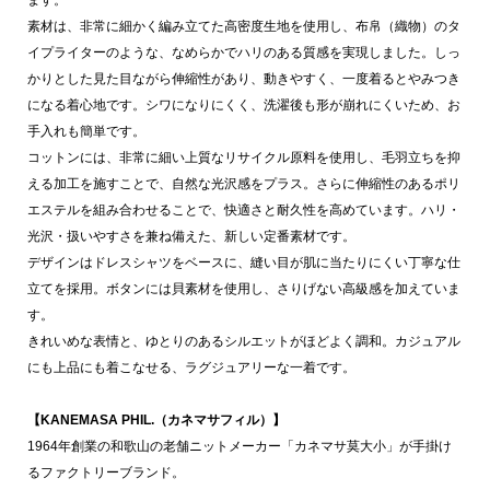
素材は、非常に細かく編み立てた高密度生地を使用し、布帛（織物）のタ
イプライターのような、なめらかでハリのある質感を実現しました。しっ
かりとした見た目ながら伸縮性があり、動きやすく、一度着るとやみつき
になる着心地です。シワになりにくく、洗濯後も形が崩れにくいため、お
手入れも簡単です。
コットンには、非常に細い上質なリサイクル原料を使用し、毛羽立ちを抑
える加工を施すことで、自然な光沢感をプラス。さらに伸縮性のあるポリ
エステルを組み合わせることで、快適さと耐久性を高めています。ハリ・
光沢・扱いやすさを兼ね備えた、新しい定番素材です。
デザインはドレスシャツをベースに、縫い目が肌に当たりにくい丁寧な仕
立てを採用。ボタンには貝素材を使用し、さりげない高級感を加えていま
す。
きれいめな表情と、ゆとりのあるシルエットがほどよく調和。カジュアル
にも上品にも着こなせる、ラグジュアリーな一着です。
【KANEMASA PHIL.（カネマサフィル）】
1964年創業の和歌山の老舗ニットメーカー「カネマサ莫大小」が手掛け
るファクトリーブランド。