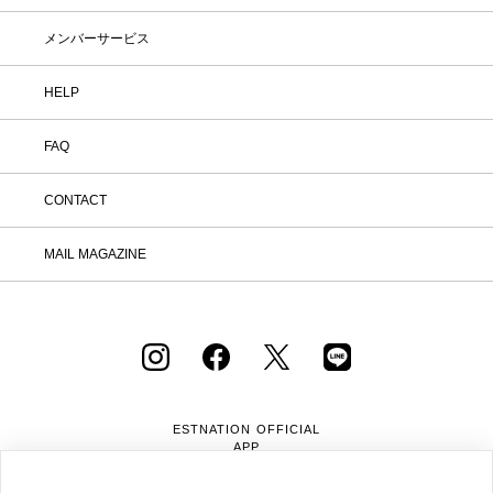
いお気に入りを見つけてみませんか？
※予約商品・カスタムオーダー商品・返
メンバーサービス
品不可の記載がある商品・セール商品・
アウトレット商品は対象外です。 ※商
品到着後7日以内に返品手続きのご連絡
HELP
をお願いします。 ・返品手続きに関し
て ① マイページ内の「オンラインスト
FAQ
ア注文管理」から返品をご希望の注文を
選択し、「詳細」を開いてください。
「返品する」よりお問い合わせフォーム
CONTACT
へ必要事項をご入力のうえ、ご連絡をお
願いいたします。 ② お問い合わせ内容
を確認後、カスタマーサポートより返品
MAIL MAGAZINE
方法をご案内いたします。 ③ ご案内内
容をご確認のうえ、指定の住所まで「着
払い」にてご返送ください。 また、以
下の場合は返品をお受けできませんので
ご注意ください。 1.到着から8日以上
経過した商品 2.使用済み、あるいはお
直しや洗濯、クリーニングされた商品
3.納品書・保証書・商品タグ・ラベル
を切り離したり、紛失された商品 4.お
ESTNATION OFFICIAL
客様のもとでニオイが付着したり、汚
APP
れ、キズが生じた商品 5.商品（箱・付
属品も含む）を弊社へご返送いただいた