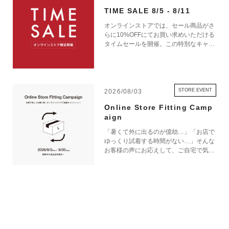
TIME SALE 8/5 - 8/11
オンラインストアでは、セール商品がさ
らに10%OFFにてお買い求めいただける
タイムセールを開催。この特別なキャン
ペーンをお見逃しなく。
STORE EVENT
2026/08/03
Online Store Fitting Camp
aign
「暑くて外に出るのが億劫…」「お店で
ゆっくり試着する時間がない…」そんな
お客様の声にお応えして、ご自宅で気軽
にショッピングを楽しめるキャンペーン
をご用意しました！ 期間中オンライン
ストアで注文した商品は、返品送料が無
料に！気になる商品をまとめて取り寄せ
て、いつものお洋服と合わせながら、納
得いくまでじっくりお試しいただけま
す！この夏は、無理して暑い中お出かけ
しなくても大丈夫。お家で涼しく、新し