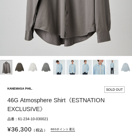
KANEMASA PHIL.
SOLD OUT
46G Atmosphere Shirt《ESTNATION
EXCLUSIVE》
品番：61-234-10-030021
¥
36,300
660ポイント還元
（税込）