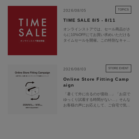
TOPICS
2026/08/05
TIME SALE 8/5 - 8/11
オンラインストアでは、セール商品がさ
らに10%OFFにてお買い求めいただける
タイムセールを開催。この特別なキャン
ペーンをお見逃しなく。
STORE EVENT
2026/08/03
Online Store Fitting Camp
aign
「暑くて外に出るのが億劫…」「お店で
ゆっくり試着する時間がない…」そんな
お客様の声にお応えして、ご自宅で気軽
にショッピングを楽しめるキャンペーン
をご用意しました！ 期間中オンライン
ストアで注文した商品は、返品送料が無
料に！気になる商品をまとめて取り寄せ
て、いつものお洋服と合わせながら、納
得いくまでじっくりお試しいただけま