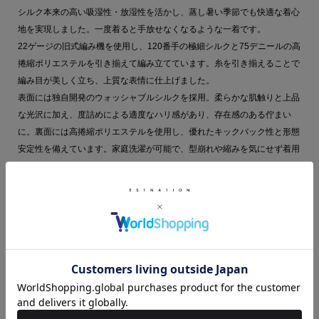
シルク本来の高い吸湿性・放湿性を活かし、蒸し暑い季節でも快適な着心
地を実現しました。一度着ると手放せなくなるような一着です。
22ゲージの旧式編み機を使用し、120番手の極細シルクと75デニールの高
捲縮ポリエステルを引き揃えて編み立てています。糸を引き揃えることで
編み目が美しく立ち、上質な表情に仕上げました。
表面には独自開発のウォッシャブルシルクを採用。柔らかな肌触りと上品
な光沢に加え、度詰めによる適度なハリ感があり、存在感のある佇まい
に。裏面には高捲縮ポリエステルを使用し、優れたキックバック性と形態
安定性を備えています。家庭洗濯が可能で、型崩れや縮みを気にせず着用
いただけます。
【KANEMASA PHIL.（カネマサフィル）】
1964年創業の和歌山の老舗ニットメーカー「カネマサ莫大小」が手掛け
るファクトリーブランド。
「フューチャークラシック」をコンセプトに、超ハイゲージのジャガード
編み機を用いて高密度に編み立てた独自素材のジャージー製品を中心に展
開。
国内外のメゾンからも評価される職人技で、革新的な日常着を提案してい