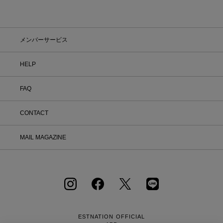
す！この夏は、無理して暑い中お出かけ
しなくても大丈夫。お家で涼しく、新し
いお気に入りを見つけてみませんか？
※予約商品・カスタムオーダー商品・返
メンバーサービス
品不可の記載がある商品・セール商品・
アウトレット商品は対象外です。 ※商
品到着後7日以内に返品手続きのご連絡
HELP
をお願いします。 ・返品手続きに関し
て ① マイページ内の「オンラインスト
FAQ
ア注文管理」から返品をご希望の注文を
選択し、「詳細」を開いてください。
「返品する」よりお問い合わせフォーム
CONTACT
へ必要事項をご入力のうえ、ご連絡をお
願いいたします。 ② お問い合わせ内容
を確認後、カスタマーサポートより返品
MAIL MAGAZINE
方法をご案内いたします。 ③ ご案内内
容をご確認のうえ、指定の住所まで「着
払い」にてご返送ください。 また、以
下の場合は返品をお受けできませんので
ご注意ください。 1.到着から8日以上
経過した商品 2.使用済み、あるいはお
直しや洗濯、クリーニングされた商品
3.納品書・保証書・商品タグ・ラベル
を切り離したり、紛失された商品 4.お
ESTNATION OFFICIAL