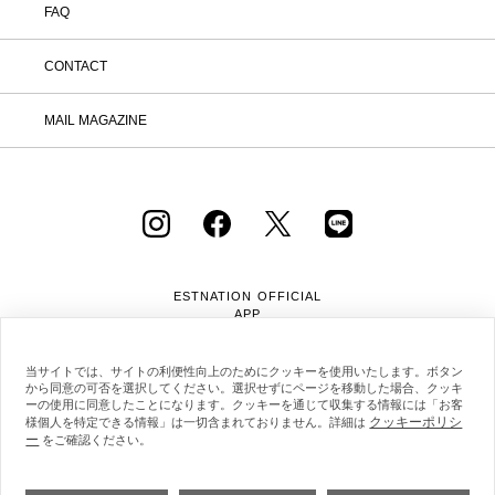
FAQ
ア注文管理」から返品をご希望の注文を
選択し、「詳細」を開いてください。
「返品する」よりお問い合わせフォーム
CONTACT
へ必要事項をご入力のうえ、ご連絡をお
願いいたします。 ② お問い合わせ内容
を確認後、カスタマーサポートより返品
MAIL MAGAZINE
方法をご案内いたします。 ③ ご案内内
容をご確認のうえ、指定の住所まで「着
払い」にてご返送ください。 また、以
下の場合は返品をお受けできませんので
ご注意ください。 1.到着から8日以上
経過した商品 2.使用済み、あるいはお
直しや洗濯、クリーニングされた商品
3.納品書・保証書・商品タグ・ラベル
を切り離したり、紛失された商品 4.お
ESTNATION OFFICIAL
客様のもとでニオイが付着したり、汚
APP
れ、キズが生じた商品 5.商品（箱・付
属品も含む）を弊社へご返送いただいた
時の状態が、お届け時と大きく異なって
当サイトでは、サイトの利便性向上のためにクッキーを使用いたします。ボタン
から同意の可否を選択してください。選択せずにページを移動した場合、クッキ
いた場合 6.パッケージを開封した商品
ーの使用に同意したことになります。クッキーを通じて収集する情報には「お客
（パッケージが商品の一部となっている
クッキーポリシ
様個人を特定できる情報」は一切含まれておりません。詳細は
CD等） 7.下着・水着・化粧品などの
ー
会社概要
採用情報
利用規約
会員規約
をご確認ください。
衛生商品、福袋・セール商品・アウトレ
個人情報保護方針
クッキーポリシー
特定商取引法に基づく通販の表記
ット商品・予約商品など、販売ページ上
に「返品不可」の記載がある商品 8.ギ