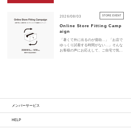
STORE EVENT
2026/08/03
Online Store Fitting Camp
aign
「暑くて外に出るのが億劫…」「お店で
ゆっくり試着する時間がない…」そんな
お客様の声にお応えして、ご自宅で気軽
にショッピングを楽しめるキャンペーン
をご用意しました！ 期間中オンライン
ストアで注文した商品は、返品送料が無
料に！気になる商品をまとめて取り寄せ
て、いつものお洋服と合わせながら、納
得いくまでじっくりお試しいただけま
す！この夏は、無理して暑い中お出かけ
しなくても大丈夫。お家で涼しく、新し
いお気に入りを見つけてみませんか？
※予約商品・カスタムオーダー商品・返
メンバーサービス
品不可の記載がある商品・セール商品・
アウトレット商品は対象外です。 ※商
品到着後7日以内に返品手続きのご連絡
HELP
をお願いします。 ・返品手続きに関し
て ① マイページ内の「オンラインスト