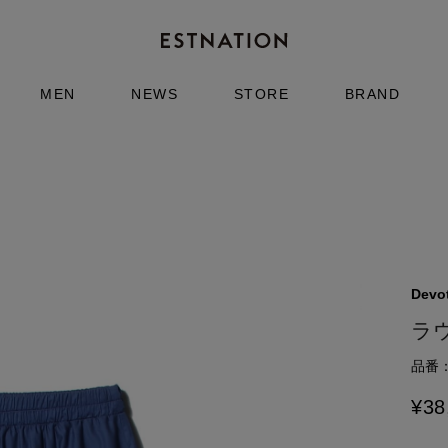
MEN
NEWS
STORE
BRAND
Devo
ラ
品番：6
¥
38