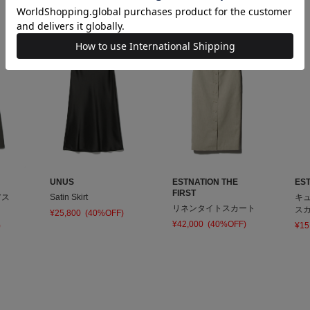
UNUS
ESTNATION THE
ES
FIRST
アス
Satin Skirt
キ
リネンタイトスカート
ス
¥25,800
(40%OFF)
¥42,000
(40%OFF)
)
¥15