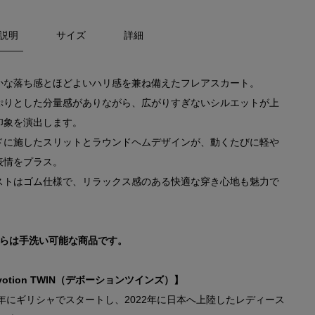
説明
サイズ
詳細
かな落ち感とほどよいハリ感を兼ね備えたフレアスカート。
ぷりとした分量感がありながら、広がりすぎないシルエットが上
印象を演出します。
ドに施したスリットとラウンドヘムデザインが、動くたびに軽や
表情をプラス。
ストはゴム仕様で、リラックス感のある快適な穿き心地も魅力で
ちらは手洗い可能な商品です。
votion TWIN（デボーションツインズ）】
13年にギリシャでスタートし、2022年に日本へ上陸したレディース