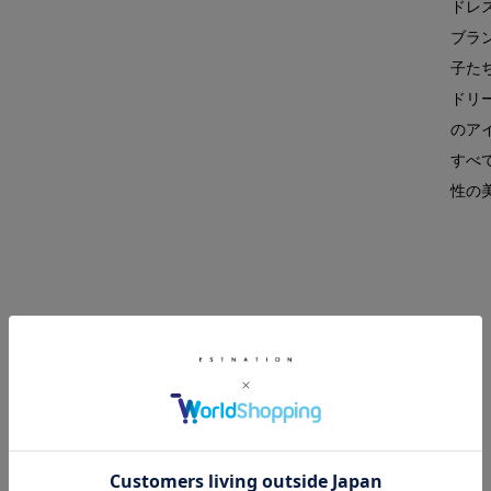
ドレ
ブラン
子た
ドリ
のア
すべ
性の
RELATED ITEM