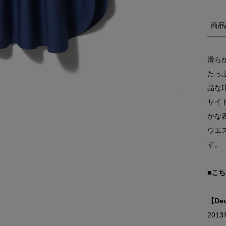
商品
滑ら
たっ
品な
サイ
かな
ウエ
す。
■こ
【De
20