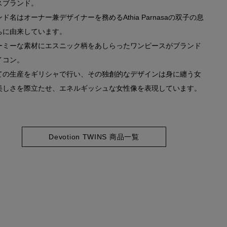
スブランド。
ド名はオーナー兼デザイナーを務めるAthia Parnasaの双子の息
ちに由来しています。
ーミーな素材にエスニック柄をあしらったワンピースがブランド
イコン。
ての生産をギリシャで行い、その独創的なデザインは身に纏う女
美しさを際立たせ、エネルギッシュな女性像を表現しています。
Devotion TWINS 商品一覧