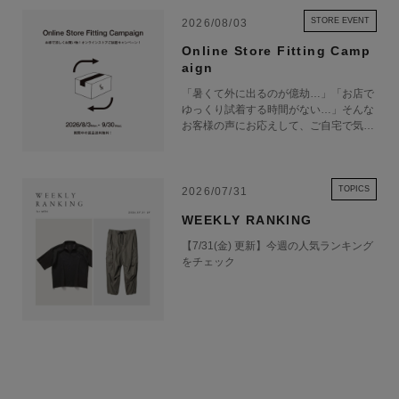
「カットアップ」、 新解釈を派生させる「リミックス」によって予定調
和に陥りがちな表現を変容し、よりリアルなデザインをプロダクトへ落と
STORE EVENT
2026/08/03
し込む。 デザイナー自身がインプットとアウトプットを反復し続ける中
Online Store Fitting Camp
で描かれるイメージは、様々なカルチャーや文脈を横断していく。
aign
「暑くて外に出るのが億劫…」「お店で
ゆっくり試着する時間がない…」そんな
お客様の声にお応えして、ご自宅で気軽
にショッピングを楽しめるキャンペーン
BIAS DOGS 商品一覧
をご用意しました！ 期間中オンライン
ストアで注文した商品は、返品送料が無
料に！気になる商品をまとめて取り寄せ
TOPICS
2026/07/31
て、いつものお洋服と合わせながら、納
WEEKLY RANKING
得いくまでじっくりお試しいただけま
す！この夏は、無理して暑い中お出かけ
【7/31(金) 更新】今週の人気ランキング
しなくても大丈夫。お家で涼しく、新し
をチェック
いお気に入りを見つけてみませんか？
※予約商品・カスタムオーダー商品・返
品不可の記載がある商品・セール商品・
アウトレット商品は対象外です。 ※商
品到着後7日以内に返品手続きのご連絡
をお願いします。 ・返品手続きに関し
て ① マイページ内の「オンラインスト
ア注文管理」から返品をご希望の注文を
選択し、「詳細」を開いてください。