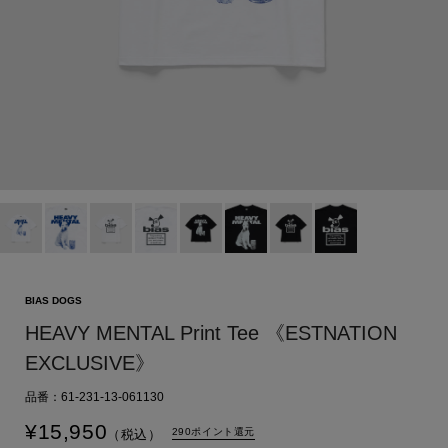
BIAS DOGS
HEAVY MENTAL Print Tee 《ESTNATION
EXCLUSIVE》
品番：61-231-13-061130
¥
15,950
290ポイント還元
（税込）