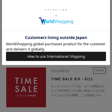
本コレクションは、「犬をモチーフにしましょう」というアイデアからス
タート。
グラフィック制作にあたり、愛犬家であるBIAS DOGSデザイナー・田中
啓氏は、犬というモチーフを通して、人間と動物の関係に着目。
続きを読む
犬は、人間にとって最も身近な存在であり、長い時間をかけて関係性を築
いてきた存在でもあります。
その一方で、飼育や調教、品種改良など、人間側の価値観や文化の影響を
受けてきた側面も持っています。
RECENT NEWS
本シリーズでは、そうした関係性への小さな問いを、Tシャツというごく
日常的なアイテムの中へ落とし込みました。
ストレートエッジが、「しないこと」をひとつの意志として提示したよう
TOPICS
2026/08/05
に、本コレクションもまた、「犬」という親しみやすいモチーフを通し
TIME SALE 8/5 - 8/11
て、普段見過ごしている視点に光を当てています。
オンラインストアでは、セール商品がさ
らに10%OFFにてお買い求めいただける
【BIAS DOGS（バイアス ドッグス）】
タイムセールを開催。この特別なキャン
ペーンをお見逃しなく。
1980年代にNYで勃興したアプロプリエーションアートに影響を受けたデ
ザイナーは、引用を超えた略奪的な「サンプリング」、偶発を誘導する