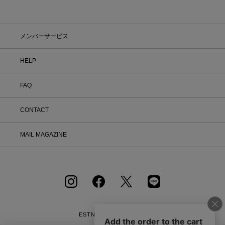
「返品する」よりお問い合わせフォーム
へ必要事項をご入力のうえ、ご連絡をお
願いいたします。 ② お問い合わせ内容
を確認後、カスタマーサポートより返品
メンバーサービス
方法をご案内いたします。 ③ ご案内内
容をご確認のうえ、指定の住所まで「着
HELP
払い」にてご返送ください。 また、以
下の場合は返品をお受けできませんので
ご注意ください。 1.到着から8日以上
FAQ
経過した商品 2.使用済み、あるいはお
直しや洗濯、クリーニングされた商品
3.納品書・保証書・商品タグ・ラベル
CONTACT
を切り離したり、紛失された商品 4.お
客様のもとでニオイが付着したり、汚
MAIL MAGAZINE
れ、キズが生じた商品 5.商品（箱・付
属品も含む）を弊社へご返送いただいた
時の状態が、お届け時と大きく異なって
いた場合 6.パッケージを開封した商品
（パッケージが商品の一部となっている
CD等） 7.下着・水着・化粧品などの
衛生商品、福袋・セール商品・アウトレ
ット商品・予約商品など、販売ページ上
に「返品不可」の記載がある商品 8.ギ
ESTNATION OFFICIAL
フトラッピングサービスを利用のうえ、
APP