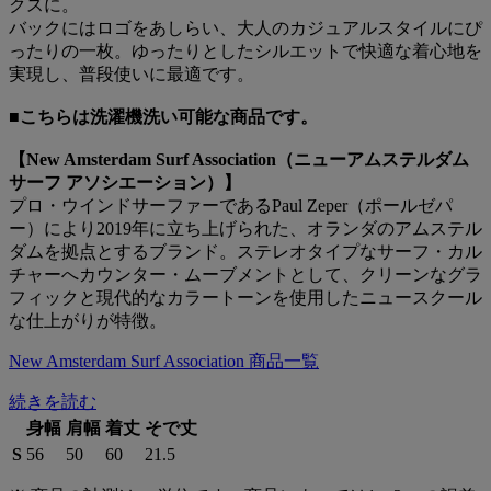
クスに。
バックにはロゴをあしらい、大人のカジュアルスタイルにぴ
ったりの一枚。ゆったりとしたシルエットで快適な着心地を
実現し、普段使いに最適です。
■こちらは洗濯機洗い可能な商品です。
【New Amsterdam Surf Association（ニューアムステルダム
サーフ アソシエーション）】
プロ・ウインドサーファーであるPaul Zeper（ポールゼパ
ー）により2019年に立ち上げられた、オランダのアムステル
ダムを拠点とするブランド。ステレオタイプなサーフ・カル
チャーへカウンター・ムーブメントとして、クリーンなグラ
フィックと現代的なカラートーンを使用したニュースクール
な仕上がりが特徴。
New Amsterdam Surf Association 商品一覧
続きを読む
身幅
肩幅
着丈
そで丈
S
56
50
60
21.5