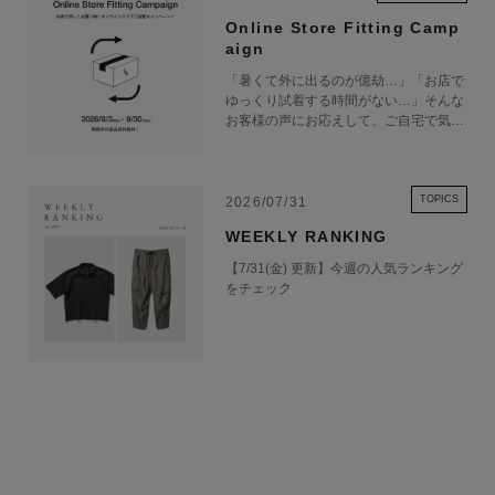
Online Store Fitting Camp
aign
「暑くて外に出るのが億劫…」「お店で
ゆっくり試着する時間がない…」そんな
お客様の声にお応えして、ご自宅で気軽
にショッピングを楽しめるキャンペーン
をご用意しました！ 期間中オンライン
ストアで注文した商品は、返品送料が無
料に！気になる商品をまとめて取り寄せ
TOPICS
2026/07/31
て、いつものお洋服と合わせながら、納
WEEKLY RANKING
得いくまでじっくりお試しいただけま
す！この夏は、無理して暑い中お出かけ
【7/31(金) 更新】今週の人気ランキング
しなくても大丈夫。お家で涼しく、新し
をチェック
いお気に入りを見つけてみませんか？
※予約商品・カスタムオーダー商品・返
品不可の記載がある商品・セール商品・
アウトレット商品は対象外です。 ※商
品到着後7日以内に返品手続きのご連絡
をお願いします。 ・返品手続きに関し
て ① マイページ内の「オンラインスト
ア注文管理」から返品をご希望の注文を
選択し、「詳細」を開いてください。
「返品する」よりお問い合わせフォーム