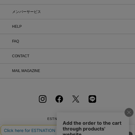
へ必要事項をご入力のうえ、ご連絡をお
願いいたします。 ② お問い合わせ内容
を確認後、カスタマーサポートより返品
メンバーサービス
方法をご案内いたします。 ③ ご案内内
容をご確認のうえ、指定の住所まで「着
HELP
払い」にてご返送ください。 また、以
下の場合は返品をお受けできませんので
ご注意ください。 1.到着から8日以上
FAQ
経過した商品 2.使用済み、あるいはお
直しや洗濯、クリーニングされた商品
3.納品書・保証書・商品タグ・ラベル
CONTACT
を切り離したり、紛失された商品 4.お
客様のもとでニオイが付着したり、汚
MAIL MAGAZINE
れ、キズが生じた商品 5.商品（箱・付
属品も含む）を弊社へご返送いただいた
時の状態が、お届け時と大きく異なって
いた場合 6.パッケージを開封した商品
（パッケージが商品の一部となっている
CD等） 7.下着・水着・化粧品などの
衛生商品、福袋・セール商品・アウトレ
ット商品・予約商品など、販売ページ上
に「返品不可」の記載がある商品 8.ギ
ESTNATION OFFICIAL
フトラッピングサービスを利用のうえ、
APP
ご注文いただいた商品 ※イベントの内
容は予告なく変更する場合があります。