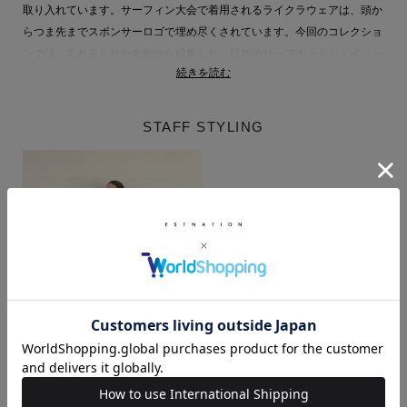
取り入れています。サーフィン大会で着用されるライクラウェアは、頭か
らつま先までスポンサーロゴで埋め尽くされています。今回のコレクショ
ンでは、忘れ去られた名刺から収集した、往年のサーフボードシェイパー
続きを読む
たちのロゴを採用しています。
-レギュラーユニセックスフィット
STAFF STYLING
-スクリーンプリント
-綿100%ジャージー、240 GSM
【New Amsterdam Surf
Association（ニューアムステルダム サーフ アソシエーション）】
プロ・ウインドサーファーであるPaul Zeper（ポールゼパー）により
2019年に立ち上げられた、オランダのアムステルダムを拠点とするブラ
ンド。ステレオタイプなサーフ・カルチャーへカウンター・ムーブメント
として、クリーンなグラフィックと現代的なカラートーンを使用したニュ
ースクールな仕上がりが特徴。
New Amsterdam Surf Association 商品一覧
OBA / 174cm