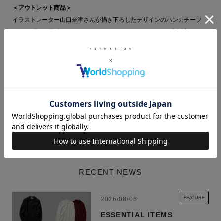
＜アウトレット商品＞
イラストレーター山口奈津さんが描き下ろしたデザインのハンカチーフ
が、11 月 15 日(金)よりエストネーションと、ハンカチーフ専門店
CLASSICS the Small Luxuryにて発売いたします。ハンカチーフのために
描き下ろしたデザインは 3 型あり、Horse、The city、Hawaii とそれぞれ
キャッチーなデザインとなっており常に身につけたくなるアイテムに仕上
がりました。
「The city at noon」
続きを読む
Natsu Yamaguchiさんからのコメント
水彩と墨を用いて、鮮やかな作品に仕上げました。-街で一番人気の赤い
カフェや服屋さん食べ物屋さん、散髪屋さん。黒猫のクロの住む街は、い
つもたくさんのお友達で賑わっています-
RECENT NEWS
■同シリーズアイテム
商品一覧はこちら
FEATURE
2026/08/06
Natsu Yamaguchi / 山口 奈津
ESSENTIAL ITEMS
イラストレーター