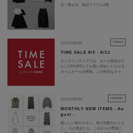
永く愛せる、銘品アイテム6選
大阪府出身、東京都在住。2011年京都精華大学デザイン学部イラストレ
ーションコース卒業。文化書道学会 師範免許取得。ラグジュアリーブラ
ンドとのコラボレーションやイベント、広告や書籍など様々な媒体にイラ
ストを展開。筆致を活かすために水彩と墨を主体としたミニマムな表現を
用い、人物画や静物画、ドローイングなどを描きながら、影響を受けた東
洋と西洋の美的共通項を作品の中で表現し続ける。
TOPICS
2026/08/05
TIME SALE 8/5 - 8/11
【CLASSICS THE SMALL LUXURY（クラシクス･ザ･スモールラグジュ
オンラインストアでは、セール商品がさ
アリ）】
らに10%OFFにてお買い求めいただける
クラシクス･ザ･スモールラグジュアリは、1879年創業のブルーミング中
タイムセールを開催。この特別なキャン
ペーンをお見逃しなく。
西が長年のハンカチーフづくりを経て密やかな贅沢をお届けしたいという
想いから2003年に誕生したハンカチーフ専門店です。ハンカチは、小さ
な布にすぎない。けれど、そこに様々な思いをこめることができます。シ
FEATURE
2026/08/04
ーズンごとに変化する趣向を凝らしたデザイン。良質な素材。美しい意
匠。企画、デザイン、生産、刺繍加工、接客、包装に至るまで。“格別
MONTHLY NEW ITEMS - Au
gust -
の、ひそやかな贅沢“を誰かの日々にお届けすることを願い、クラシクス･
ザ･スモールラグジュアリは生まれました。私たちは、ハンカチを扱うス
夏らしい軽やかさに、秋の気配をひとさ
じ。 今の気分にも、これからの季節に
ペシャリティストアです。いち枚のハンカチにこめたたくさんの愛を、世