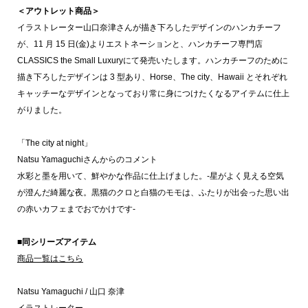
＜アウトレット商品＞
イラストレーター山口奈津さんが描き下ろしたデザインのハンカチーフ
が、11 月 15 日(金)よりエストネーションと、ハンカチーフ専門店
CLASSICS the Small Luxuryにて発売いたします。ハンカチーフのために
描き下ろしたデザインは 3 型あり、Horse、The city、Hawaii とそれぞれ
キャッチーなデザインとなっており常に身につけたくなるアイテムに仕上
がりました。
「The city at night」
Natsu Yamaguchiさんからのコメント
水彩と墨を用いて、鮮やかな作品に仕上げました。-星がよく見える空気
が澄んだ綺麗な夜。黒猫のクロと白猫のモモは、ふたりが出会った思い出
の赤いカフェまでおでかけです-
■同シリーズアイテム
商品一覧はこちら
Natsu Yamaguchi / 山口 奈津
イラストレーター