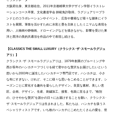
大阪府出身、東京都在住。2011年京都精華大学デザイン学部イラストレ
ーションコース卒業。文化書道学会 師範免許取得。ラグジュアリーブラ
ンドとのコラボレーションやイベント、広告や書籍など様々な媒体にイラ
ストを展開。筆致を活かすために水彩と墨を主体としたミニマムな表現を
用い、人物画や静物画、ドローイングなどを描きながら、影響を受けた東
洋と西洋の美的共通項を作品の中で表現し続ける。
【CLASSICS THE SMALL LUXURY（クラシクス･ザ･スモールラグジュ
アリ）】
クラシクス･ザ･スモールラグジュアリは、1879年創業のブルーミング中
西が長年のハンカチーフづくりを経て密やかな贅沢をお届けしたいという
想いから2003年に誕生したハンカチーフ専門店です。ハンカチは、小さ
な布にすぎない。けれど、そこに様々な思いをこめることができます。シ
ーズンごとに変化する趣向を凝らしたデザイン。良質な素材。美しい意
匠。企画、デザイン、生産、刺繍加工、接客、包装に至るまで。“格別
の、ひそやかな贅沢“を誰かの日々にお届けすることを願い、クラシクス･
ザ･スモールラグジュアリは生まれました。私たちは、ハンカチを扱うス
ペシャリティストアです。いち枚のハンカチにこめたたくさんの愛を、世