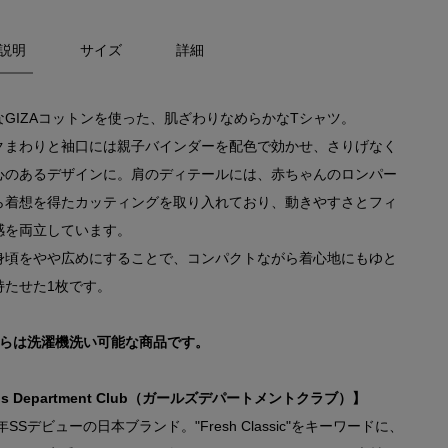
説明
サイズ
詳細
なGIZAコットンを使った、肌ざわりなめらかなTシャツ。
クまわりと袖口には親子バインダーを配色で効かせ、さりげなく
心のあるデザインに。肩のディテールには、赤ちゃんのロンパー
ら着想を得たカッティングを取り入れており、動きやすさとフィ
感を両立しています。
身頃をやや広めにすることで、コンパクトながら着心地にもゆと
持たせた1枚です。
ちらは洗濯機洗い可能な商品です。
rls Department Club（ガールズデパートメントクラブ）】
5年SSデビューの日本ブランド。"Fresh Classic"をキーワードに、