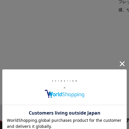
フレ
感、
RELATED ITEM