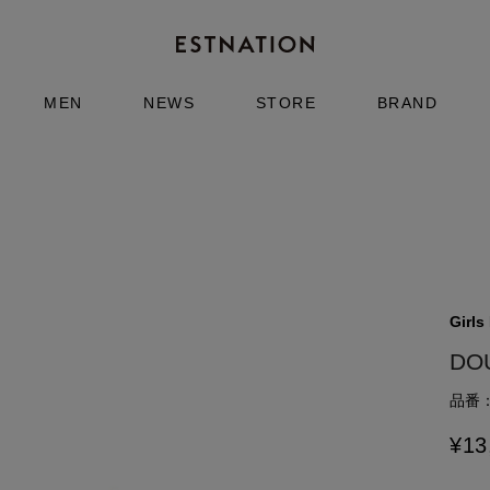
MEN
NEWS
STORE
BRAND
Girls
DO
品番：6
¥
13