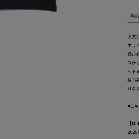
商品
上質
ネッ
遊び
スか
ット
後ろ
りを
■こ
【Gi
202