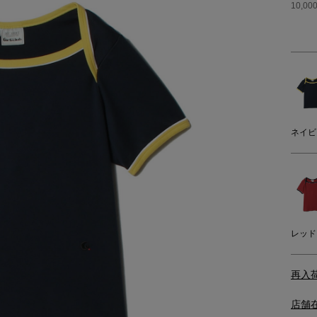
10,
ネイビ
レッド
再入
店舗