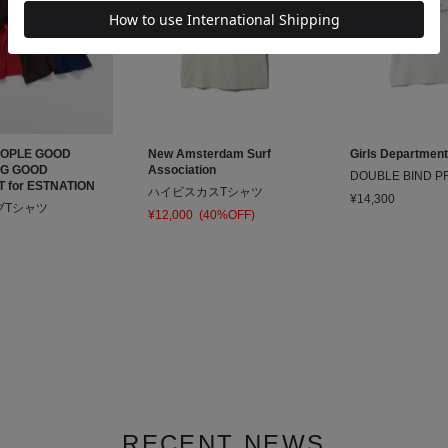
EOPLE GOOD
New Amsterdam Surf
Girls Department
NG GOOD
Association
DOUBLE BIND P
 for ESTNATION
ハイビスカスTシャツ
¥14,300
ブTシャツ
¥12,000
(40%OFF)
RECENT NEWS