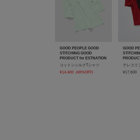
GOOD PEOPLE GOOD
GOOD P
STITCHING GOOD
STITCHI
PRODUCT for ESTNATION
PRODUCT
コットンシルクTシャツ
テレコリ
¥14,400
(40%OFF)
¥17,600