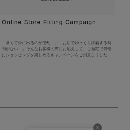
Online Store Fitting Campaign
「暑くて外に出るのが億劫…」「お店でゆっくり試着する時
間がない…」そんなお客様の声にお応えして、ご自宅で気軽
にショッピングを楽しめるキャンペーンをご用意しました！
期間中オンラインストアで注文した商品は、返品送料が無料
に！気になる商品をまとめて取り寄せて、いつものお洋服と
合わせながら、納得いくまでじっくりお試しいただけます！
この夏は、無理して暑い中お出かけしなくても大丈夫。お家
で涼しく、新しいお気に入りを見つけてみませんか？ ※予
約商品・カスタムオーダー商品・返品不可の記載がある商
品・セール商品・アウトレット商品は対象外です。 ※商品
到着後7日以内に返品手続きのご連絡をお願いします。 ・返
品手続きに関して ① マイページ内の「オンラインストア注
文管理」から返品をご希望の注文を選択し、「詳細」を開い
てください。「返品する」よりお問い合わせフォームへ必要
事項をご入力のうえ、ご連絡をお願いいたします。 ② お問