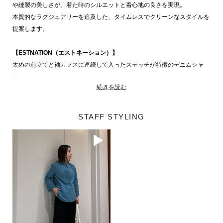
や縫製の美しさが、着た時のシルエットと着心地の良さを実現。
本質的なラグジュアリーを追及した、タイムレスでクリーンなスタイルを
提案します。
【ESTNATION（エストネーション）】
太めの前立てと袖カフスに連続して入ったステッチが特徴のデニムシャ
ツ。
続きを読む
ステッチと色落ち感が相まってアクセントに。
八分袖とすっきりとした見頃のシルエットで様々なボトムと相性良くまと
まります。同素材のパンツとのコーディネートもおすすめです。
STAFF STYLING
同素材アイテム
パンツ品番：61-109-07-030292
詳細はこちら
■こちらは手洗い可能な商品です。
ESSENCEOFLUXURY 商品一覧