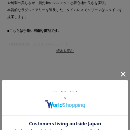
や縫製の美しさが、着た時のシルエットと着心地の良さを実現。
本質的なラグジュアリーを追及した、タイムレスでクリーンなスタイルを
提案します。
■こちらは手洗い可能な商品です。
【ESTNATION（エストネーション）】
続きを読む
上質な素材が際立つ、ベーシックな半袖Tシャツ。
滑らかな肌触りと着心地の良さが魅力。スタイリングに映えるレッドと、
万能なブラックの2色展開です。
一枚でジュエリーとの合わせを楽しんだり、ジャケットやジレのインナー
としても重宝します。
RELATED ITEM
ESSENCEOFLUXURY 商品一覧