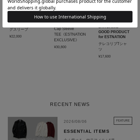
ESTNATION
NICENICE
GOOD PEOPLE
MOMENT
GOOD
シアーレースロン
STITCHING
Cap Sleeve
グスリーブ
GOOD PRODUCT
TEE《ESTNATION
¥22,000
for ESTNATION
EXCLUSIVE》
テレコリブTシャ
¥30,800
ツ
¥17,600
RECENT NEWS
FEATURE
2026/08/06
ESSENTIAL ITEMS