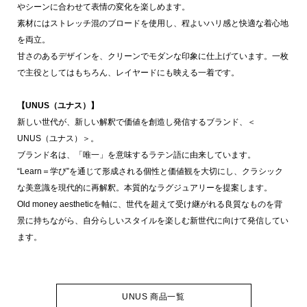
やシーンに合わせて表情の変化を楽しめます。
素材にはストレッチ混のブロードを使用し、程よいハリ感と快適な着心地
を両立。
甘さのあるデザインを、クリーンでモダンな印象に仕上げています。一枚
で主役としてはもちろん、レイヤードにも映える一着です。
【UNUS（ユナス）】
新しい世代が、新しい解釈で価値を創造し発信するブランド、＜
UNUS（ユナス）＞。
ブランド名は、「唯一」を意味するラテン語に由来しています。
“Learn＝学び”を通じて形成される個性と価値観を大切にし、クラシック
な美意識を現代的に再解釈。本質的なラグジュアリーを提案します。
Old money aestheticを軸に、世代を超えて受け継がれる良質なものを背
景に持ちながら、自分らしいスタイルを楽しむ新世代に向けて発信してい
ます。
UNUS 商品一覧