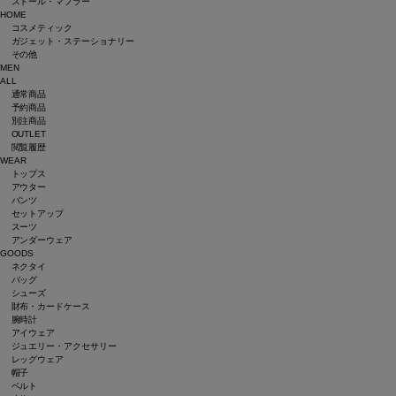
ストール・マフラー
HOME
コスメティック
ガジェット・ステーショナリー
その他
MEN
ALL
通常商品
予約商品
別注商品
OUTLET
閲覧履歴
WEAR
トップス
アウター
パンツ
セットアップ
スーツ
アンダーウェア
GOODS
ネクタイ
バッグ
シューズ
財布・カードケース
腕時計
アイウェア
ジュエリー・アクセサリー
レッグウェア
帽子
ベルト