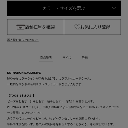
カラー・サイズを選ぶ
店舗在庫を確認
お気に入り登録
再入荷お知らせについて
商品説明
サイズ
詳細
ESTNATION EXCLUSIVE
鮮やかなカラーラインが気分をあげる、カラフルなカードケース。
一般的な大きさの名刺やクレジットカードなどが入ります。
【TOOS（トオス）】
ビーズをとおす、針をとおす、袖をとおす、〈好き〉を貫きとおす。
2022年からスタートした、日本人の姉妹による色鮮やかなビーズのバッグやアクセサリ
ーを展開するブランドです。
カラフルでユニークなビーズのバッグやアクセサリーを展開しています。
年齢や性別を問わず、持つ人の気持ちを明るくする「ときめき」を追求しています。