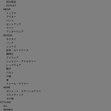
別注商品
OUTLET
WEAR
トップス
アウター
パンツ
セットアップ
スーツ
アンダーウェア
GOODS
ネクタイ
バッグ
シューズ
財布・カードケース
腕時計
アイウェア
ジュエリー・アクセサリー
レッグウェア
帽子
ベルト
小物
傘
ストール・マフラー
HOME
ガジェット・ステーショナリー
コスメティック
その他
STYLING
ALL
WOMEN