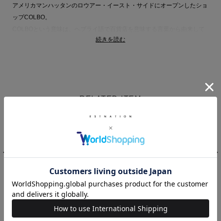
アメリカマンハッタンのロウアー・イースト・サイドにオープンしたショ
ップCOLBO。
COLBOという意味は、ヘブライ語で百貨店を意味する言葉から由来して
続きを読む
います。
「col」はすべて、「bo」はそれに含まれるという意味です。COLBOはフ
ァッション、音楽、アート、そして飲食の世界を一つ屋根の下に集めた、
マルチディシプリナリースペース(多分野の融合空間)で五感を満たす体験
を提供します。ここは買い物を楽しむ場所であるだけでなく新たな発見を
RELATED ITEM
したり、くつろいだり、つながりを築いたりする場所でもあります。
店内には、共同創業者のTal SibersteinがデザインするCOLBOの自社ブラ
ンドがならんでおり、リラックスしたシルエット、自然な色合い、高品質
な生地を使用してカジュアルでラグジュアリーな精神を体現しています。
主に世界中から調達されたデッドストックの素材を使用しており、ほとん
どのアイテムはニューヨーク市内で少量生産されています。
COLBO
COLBO
COLBO
COLBO 商品一覧
リブニットベスト
Ice Paneled Shirt
SS010-257