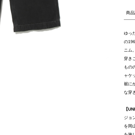
商品
ゆっ
の1
ニム
穿き
もの
ャケ
裾に
な穿
【UN
ジョ
を岡
を施