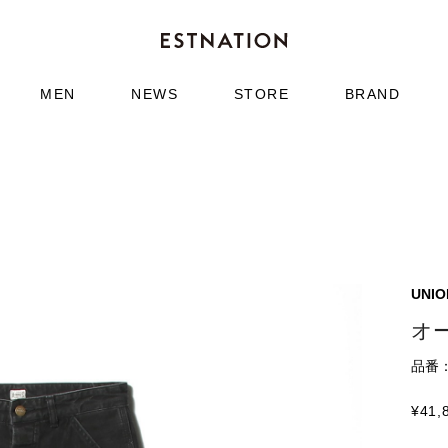
MEN
NEWS
STORE
BRAND
UNIO
オ
品番：6
¥
41,