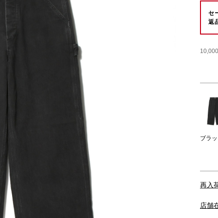
セ
返
10,
ブラッ
再入
店舗