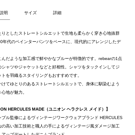
説明
サイズ
詳細
たりとしたストレートシルエットで生地も柔らかく穿き心地抜群
960年代のペインターパンツをベースに、現代的にアレンジしたデ
。
こんだような加工感で鮮やかなブルーが特徴的です。rebearの1点
のシャツやジャケットなどと好相性。シャツをタックインしてジ
ットを羽織るスタイリングもおすすめです。
かけてゆとりのあるストレートシルエットで、身体に馴染むよう
き心地が魅力。
ION HERCULES MADE（ユニオン ヘラクレス メイド）】
ンブル監修によるヴィンテージワークウェアブランド HERCULES
山の高い加工技術と職人の手によるヴィンテージ風ダメージ加工
しアップデートしたデニムブランド。