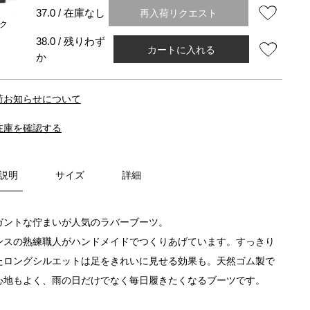
再入荷リクエスト
37.0 / 在庫なし
ク
38.0 / 残りわず
カートに入れる
か
荷お知らせについて
在庫を確認する
説明
サイズ
詳細
ガントな佇まいが人気のラバーブーツ。
ンスの熟練職人がハンドメイドでつくりあげています。すっきり
たロングシルエットは足をきれいに見せる効果も。天然ゴム製で
心地もよく、雨の日だけでなく毎日履きたくなるブーツです。