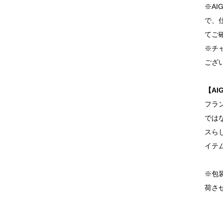
※A
で、
てご
※チ
ござ
【AI
フラ
では
スら
イテ
※包
荷さ