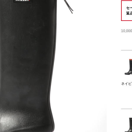
セ
返
10,
ネイビ