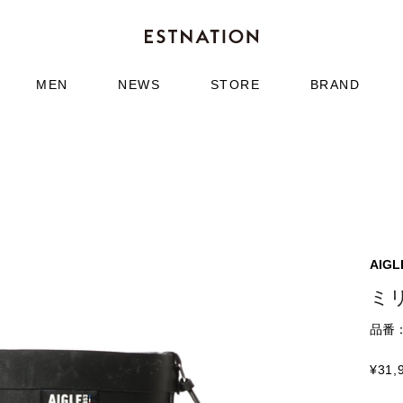
MEN
NEWS
STORE
BRAND
AIGL
ミ
品番：6
¥
31,