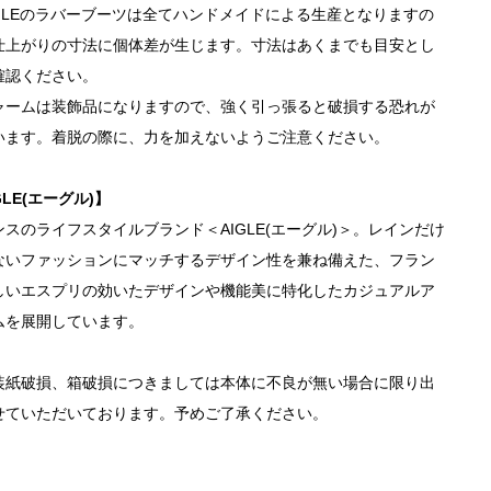
IGLEのラバーブーツは全てハンドメイドによる生産となりますの
仕上がりの寸法に個体差が生じます。寸法はあくまでも目安とし
確認ください。
ャームは装飾品になりますので、強く引っ張ると破損する恐れが
います。着脱の際に、力を加えないようご注意ください。
GLE(エーグル)】
ンスのライフスタイルブランド＜AIGLE(エーグル)＞。レインだけ
ないファッションにマッチするデザイン性を兼ね備えた、フラン
しいエスプリの効いたデザインや機能美に特化したカジュアルア
ムを展開しています。
装紙破損、箱破損につきましては本体に不良が無い場合に限り出
せていただいております。予めご了承ください。