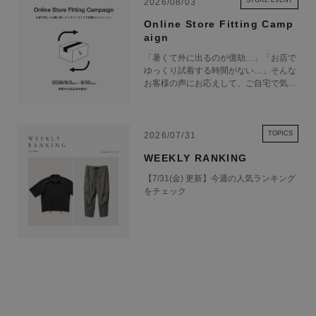
STORE EVENT
2026/08/03
Online Store Fitting Camp
aign
「暑くて外に出るのが億劫…」「お店で
ゆっくり試着する時間がない…」そんな
お客様の声にお応えして、ご自宅で気軽
にショッピングを楽しめるキャンペーン
をご用意しました！ 期間中オンライン
ストアで注文した商品は、返品送料が無
料に！気になる商品をまとめて取り寄せ
TOPICS
2026/07/31
て、いつものお洋服と合わせながら、納
WEEKLY RANKING
得いくまでじっくりお試しいただけま
す！この夏は、無理して暑い中お出かけ
【7/31(金) 更新】今週の人気ランキング
しなくても大丈夫。お家で涼しく、新し
をチェック
いお気に入りを見つけてみませんか？
※予約商品・カスタムオーダー商品・返
品不可の記載がある商品・セール商品・
アウトレット商品は対象外です。 ※商
品到着後7日以内に返品手続きのご連絡
をお願いします。 ・返品手続きに関し
て ① マイページ内の「オンラインスト
ア注文管理」から返品をご希望の注文を
選択し、「詳細」を開いてください。
「返品する」よりお問い合わせフォーム