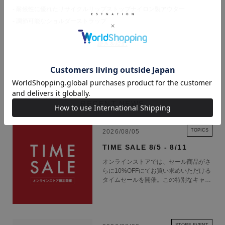
- 耐候性に優れたリサイクルリップストップナイロン製アウター
- 調節可能なショルダーストラップ
- 生涯保証付き
続きを読む
【Urth（アース）】
Urthは探検から生まれました。カリフォルニアからパタゴニアへの旅が、
写真家が世界と深く繋がれる高性能ツールを作るという創業者のビジョン
を形作りました。
RECENT NEWS
Urthは、写真撮影は単なる写真の撮影にとどまらない、世界とのより深い
繋がりをもたらし、自己発見の道を拓くものであるという信念に基づいて
います。私たちは、決して妥協しない写真家のためにツールを開発してい
TOPICS
2026/08/05
ます。高性能設計と耐久性を備えたUrthのギアは、旅のあらゆる一歩を捉
TIME SALE 8/5 - 8/11
えながら、世界を探求するお手伝いをします。
オンラインストアでは、セール商品がさ
らに10%OFFにてお買い求めいただける
タイムセールを開催。この特別なキャン
ペーンをお見逃しなく。
Urth 商品一覧