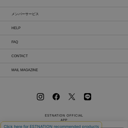
へ必要事項をご入力のうえ、ご連絡をお
願いいたします。 ② お問い合わせ内容
を確認後、カスタマーサポートより返品
メンバーサービス
方法をご案内いたします。 ③ ご案内内
容をご確認のうえ、指定の住所まで「着
HELP
払い」にてご返送ください。 また、以
下の場合は返品をお受けできませんので
ご注意ください。 1.到着から8日以上
FAQ
経過した商品 2.使用済み、あるいはお
直しや洗濯、クリーニングされた商品
3.納品書・保証書・商品タグ・ラベル
CONTACT
を切り離したり、紛失された商品 4.お
客様のもとでニオイが付着したり、汚
MAIL MAGAZINE
れ、キズが生じた商品 5.商品（箱・付
属品も含む）を弊社へご返送いただいた
時の状態が、お届け時と大きく異なって
いた場合 6.パッケージを開封した商品
（パッケージが商品の一部となっている
CD等） 7.下着・水着・化粧品などの
衛生商品、福袋・セール商品・アウトレ
ット商品・予約商品など、販売ページ上
に「返品不可」の記載がある商品 8.ギ
ESTNATION OFFICIAL
フトラッピングサービスを利用のうえ、
APP
ご注文いただいた商品 ※イベントの内
容は予告なく変更する場合があります。