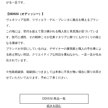
がる一足です。
【ODISSI（オディッシー）】
ヴェネツィア近郊、リヴィエラ・デル・ブレンタに拠点を構えるブラン
ド。
この地には、世代を超えて受け継がれる職人技と美意識が息づいていま
す。技巧と感性、その精神こそが北東イタリアに根づくものづくりの核と
なる価値です。
ブランドが大切にしているのは、デザイナーの審美眼と職人の手仕事によ
る絶え間ない対話。クリエイティブな対話を重ねながら、一足一足が生み
出されています。
※包装紙破損、箱破損につきましては本体に不良が無い場合に限り出荷さ
せていただいております。予めご了承ください。
ODISSI 商品一覧
続きを読む