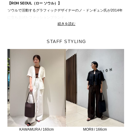
【ROH SEOUL（ロー ソウル）】
ソウルで活動するグラフィックデザイナーのノ・ドンギュン氏が2014年
に立ち上げたファッションブランド。
続きを読む
日常的に存在するオブジェをグラフィックデザインに組み込む創造的な試
みで注目を集めました。
ファッション・家具・ユーザーエクスペリエンスの開発など様々な分野で
STAFF STYLING
彼の作品は境界を越えてソウルのトレンドをリードしています。
ROH SEOUL 商品一覧
MORII / 166cm
KAWAMURA / 160cm