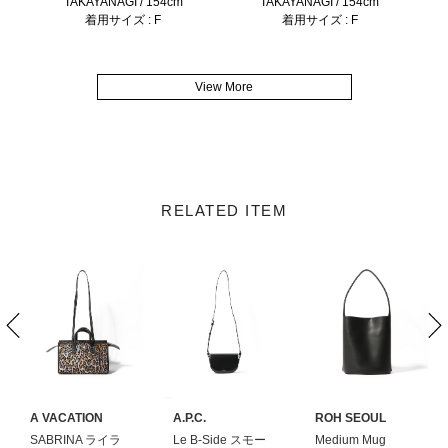
TAKAYANAGI / 154cm
TAKAYANAGI / 154cm
着用サイズ : F
着用サイズ : F
View More
RELATED ITEM
A VACATION
A.P.C.
ROH SEOUL
SABRINA ライラ
Le B-Side スモー
Medium Mug