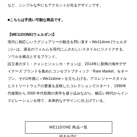
など、シンプルな中にもアクセントが光るデザインです。
■こちらは手洗い可能な商品です。
【WE11DONE(ウェルダン)】
現代に相応しいラグジュアリーの観念を問い直す＜We11done (ウェルダ
ン)＞は、過去のフォルムを現代にふさわしいスタイルにリメイクする、
ソウルを拠点とするブランド。
設立者のダミ・クォンとジェシカ・チョンは、2014年に新興の海外デザ
イナーズ ブランドを集めたコンセプトブティック「Rare Market」をオー
プン。その1年後に＜We11done＞を立ち上げる。アスレジャースタイル
とストリートウェアの要素を反映したコレクションでスタート、1990年
代後期から 2000 年代初期の美学を盛り込みながら、幅広い時代からイン
スピレーションを得て、未来的なデザインに仕上げている。
WE11DONE 商品一覧
続きを読む