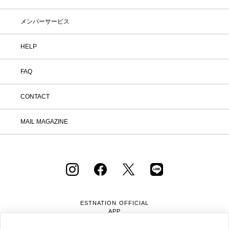
してスタートしました。その使命はシンプルなものを美しく、使いやす
く、そして多くの人が手に取りやすいものに生まれ変わらせること。ラジ
メンバーサービス
オやランプ、目覚まし時計といったアイテムに革新性と機能性を融合さ
せ、見るだけで心を惹きつけるデザインを追求しています。30年以上たっ
HELP
た今もなお、Lexonは変わりゆく時代のニーズに応えるべく、デザインの
可能性を追求し続けています。
FAQ
CONTACT
LEXON 商品一覧
MAIL MAGAZINE
ESTNATION OFFICIAL
APP