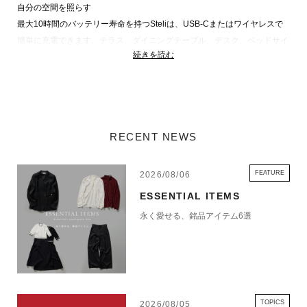
自分の空間を照らす
最大10時間のバッテリー寿命を持つSteliは、USB-Cまたはワイヤレスで
簡単に充電できます。テラス、ダイニングテーブル、デスク、ベッドサイ
続きを読む
ドなどの雰囲気を高めるのに最適で、どんな空間にもシームレスに溶け込
みます。
直感的な操作を指先で
「Easy Sync」機能により、制限なくランプの色と明るさを同期し、独自
RECENT NEWS
の照明空間を作り出すことができます。Lexonによって開発されたこの革
新的な技術は、スマートフォンなしで簡単に使用できるように設計されて
います。個人でもプロフェッショナルでも最適な体験を提供し、必要に応
FEATURE
2026/08/06
じて照明設定をロックすることも可能です。
ESSENTIAL ITEMS
永く愛せる、銘品アイテム6選
毎日の生活にぴったりのデザイン
イタリアのデザイナー、アンドレア・クアリオとマヌエラ・シモネッリに
よって生まれたQuaglio Simonelli。共通の歴史と創造的な視点から生まれ
た製品は、親しみやすい外観に詩的な要素を加えています。Lexonとのコ
ラボレーションで、洗練されたデザインと使いやすさを兼ね備えた数々の
製品を展開しています。
TOPICS
2026/08/05