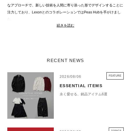
なアプローチで、新しい技術を人間に寄り添った形でデザインすることに
注力しており、LexonとのコラボレーションではPeas Hubを手がけまし
た。
続きを読む
・サイズ 3.2×3.2×22.8cm
・重量 95g
初期不良/故障時のお問い合わせは
エストネーションカスタマーサポート
RECENT NEWS
へご連絡ください。
FEATURE
2026/08/06
ESSENTIAL ITEMS
【LEXON（レクソン）】
永く愛せる、銘品アイテム6選
1991年に誕生したLexon（レクソン）は、日常を彩るデザインブランドと
してスタートしました。その使命はシンプルなものを美しく、使いやす
く、そして多くの人が手に取りやすいものに生まれ変わらせること。ラジ
オやランプ、目覚まし時計といったアイテムに革新性と機能性を融合さ
せ、見るだけで心を惹きつけるデザインを追求しています。30年以上たっ