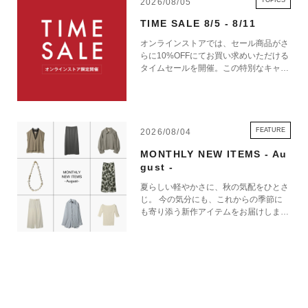
TOPICS
2026/08/05
た今もなお、Lexonは変わりゆく時代のニーズに応えるべく、デザインの
TIME SALE 8/5 - 8/11
可能性を追求し続けています。
オンラインストアでは、セール商品がさ
らに10%OFFにてお買い求めいただける
タイムセールを開催。この特別なキャン
ペーンをお見逃しなく。
LEXON 商品一覧
FEATURE
2026/08/04
MONTHLY NEW ITEMS - Au
gust -
夏らしい軽やかさに、秋の気配をひとさ
じ。 今の気分にも、これからの季節に
も寄り添う新作アイテムをお届けしま
す。