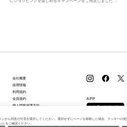
にショッピングを楽しめるキャンペーンをご用意しました！
期間中オンラインストアで注文した商品は、返品送料が無料
に！気になる商品をまとめて取り寄せて、いつものお洋服と
合わせながら、納得いくまでじっくりお試しいただけます！
この夏は、無理して暑い中お出かけしなくても大丈夫。お家
で涼しく、新しいお気に入りを見つけてみませんか？ ※予
約商品・カスタムオーダー商品・返品不可の記載がある商
品・セール商品・アウトレット商品は対象外です。 ※商品
到着後7日以内に返品手続きのご連絡をお願いします。 ・返
品手続きに関して ① マイページ内の「オンラインストア注
文管理」から返品をご希望の注文を選択し、「詳細」を開い
てください。「返品する」よりお問い合わせフォームへ必要
事項をご入力のうえ、ご連絡をお願いいたします。 ② お問
い合わせ内容を確認後、カスタマーサポートより返品方法を
会社概要
ご案内いたします。 ③ ご案内内容をご確認のうえ、指定の
採用情報
住所まで「着払い」にてご返送ください。 また、以下の場
利用規約
合は返品をお受けできませんのでご注意ください。 1.到着
APP
会員規約
から8日以上経過した商品 2.使用済み、あるいはお直しや
個人情報保護方針
洗濯、クリーニングされた商品 3.納品書・保証書・商品タ
クッキーポリシー
グ・ラベルを切り離したり、紛失された商品 4.お客様のも
特定商取引法に基づく通販の表記
タンから同意の可否を選択してください。選択せずにページを移動した場合、クッキーの使
とでニオイが付着したり、汚れ、キズが生じた商品 5.商品
シー
をご確認ください。
（箱・付属品も含む）を弊社へご返送いただいた時の状態