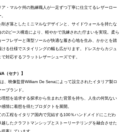
リア・マルケ州の熟練職人が一足ずつ丁寧に仕立てるレザーロー
ー。
を削ぎ落としたミニマルなデザインと、サイドウォールを持たな
自の2ピース構造により、軽やかで洗練された佇まいを実現。柔ら
カーフレザーと薄型ソールが快適な履き心地を生み、かかとを踏
履ける仕様でスタイリングの幅も広がります。ドレスからカジュ
まで対応するフラットレザーシューズです。
NA（セナ）】
Aは、映像監督William De Senaによって設立されたイタリア製ロ
ァーブランド。
の理想を追求する探求から生まれた背景を持ち、人生の何気ない
や感情に着想を得たプロダクトを展開。
ての工程をイタリア国内で完結する100％ハンドメイドにこだわ
卓越したクラフトマンシップとストーリーテリングを融合させた
を提案しています。