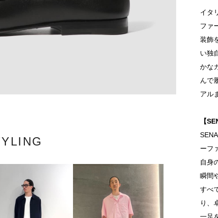
イタ
ファ
装飾
い独
かな
んで
アル
【SE
SEN
TYLING
ーフ
自身
瞬間
すべ
り、
一足