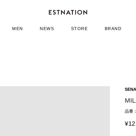
MEN
NEWS
STORE
BRAND
SEN
MI
品番：6
¥
12