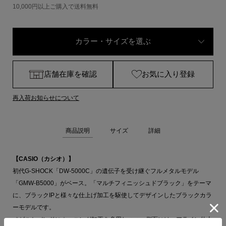
10,000円以上ご購入で送料無料
カラー・サイズを選ぶ
店舗在庫を確認
お気に入り登録
再入荷お知らせについて
商品説明
サイズ
詳細
【CASIO（カシオ）】
初代G-SHOCK「DW-5000C」の遺伝子を受け継ぐフルメタルモデル
「GMW-B5000」がベース。「マルチフィニッシュドブラック」をテーマ
に、ブラックIPと様々な仕上げ加工を駆使してデザインしたブラックカラ
ーモデルです。
ベゼルとバンドにホーニング加工を多用しつつ、側面にはヘアライン仕上