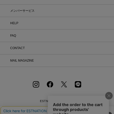
電します）
へ必要事項をご入力のうえ、ご連絡をお
願いいたします。 ② お問い合わせ内容
■バッテリー充電警告機能
を確認後、カスタマーサポートより返品
メンバーサービス
■駆動時間（フル充電時からソーラー発電無しの状態での駆動時間）：機
方法をご案内いたします。 ③ ご案内内
能使用の場合 約10ヵ月、パワーセービング状態の場合 約22ヵ月
容をご確認のうえ、指定の住所まで「着
HELP
払い」にてご返送ください。 また、以
■精度：※電波受信が行われない場合や、スマートフォンと連携しない場
下の場合は返品をお受けできませんので
合は、通常のクオーツ精度（平均月差±15秒）で動作します。
ご注意ください。 1.到着から8日以上
FAQ
■12/24時間制表示切替
経過した商品 2.使用済み、あるいはお
直しや洗濯、クリーニングされた商品
■日付表示（月/日表示入替）
3.納品書・保証書・商品タグ・ラベル
CONTACT
■曜日表示（英・西・仏・独・伊・露の6ヵ国語切替）
を切り離したり、紛失された商品 4.お
■時刻修正詳細
客様のもとでニオイが付着したり、汚
MAIL MAGAZINE
れ、キズが生じた商品 5.商品（箱・付
■ホームタイム都市（受信機能対応都市）／受信電波
属品も含む）を弊社へご返送いただいた
東京／日本の標準電波JJY40・JJY60
時の状態が、お届け時と大きく異なって
ロサンゼルス、デンバー、シカゴ、ニューヨーク、ハリファックス／アメ
いた場合 6.パッケージを開封した商品
（パッケージが商品の一部となっている
リカの標準電波WWVB
CD等） 7.下着・水着・化粧品などの
ロンドン、パリ、アテネ／イギリスの標準電波MSF・ドイツの標準電波
衛生商品、福袋・セール商品・アウトレ
DCF77
ット商品・予約商品など、販売ページ上
に「返品不可」の記載がある商品 8.ギ
香港／中国の標準電波BPC
ESTNATION OFFICIAL
フトラッピングサービスを利用のうえ、
電波受信機能：自動受信（最大6回／日）（中国電波は最大5回／日）／手
APP
ご注文いただいた商品 ※イベントの内
動受信、
容は予告なく変更する場合があります。