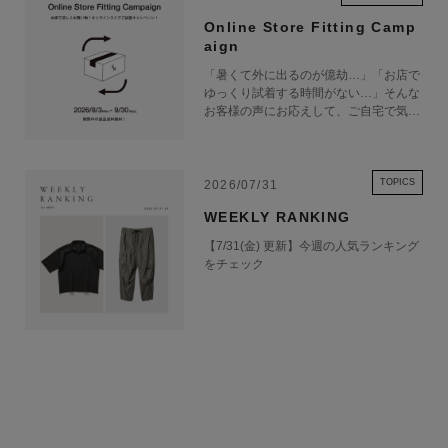
■ガラス：無機ガラス
Online Store Fitting Camp
■裏蓋：スクリューバック
aign
■表面加工：ブラックIP（ケース部）、ブラックIP（バンド部）
「暑くて外に出るのが億劫…」「お店で
■バンド装着可能サイズ：150～205mm
ゆっくり試着する時間がない…」そんな
お客様の声にお応えして、ご自宅で気軽
■ワールドタイム5本：世界39都市（39タイムゾーン、サマータイム自動
にショッピングを楽しめるキャンペーン
設定機能付き）＋UTC（協定世界時）の時刻表示、ホームタイムの時刻入
をご用意しました！ 期間中オンライン
替機能付き
ストアで注文した商品は、返品送料が無
料に！気になる商品をまとめて取り寄せ
TOPICS
2026/07/31
■ストップウオッチ（1/100秒（1時間未満）／1秒（1時間以上）、24時間
て、いつものお洋服と合わせながら、納
計、スプリット付き）
WEEKLY RANKING
得いくまでじっくりお試しいただけま
■タイマー（セット単位：1秒、最大セット：24時間、1秒単位で計測）
す！この夏は、無理して暑い中お出かけ
【7/31(金) 更新】今週の人気ランキング
しなくても大丈夫。お家で涼しく、新し
■アラーム/時報：時刻アラーム5本（1本のみスヌーズ機能付き）・時報
をチェック
いお気に入りを見つけてみませんか？
■ライト：LEDバックライト（フルオートライト、スーパーイルミネータ
※予約商品・カスタムオーダー商品・返
ー、フェードイン・フェードアウト、残照機能、残照時間切替（2秒/4
品不可の記載がある商品・セール商品・
アウトレット商品は対象外です。 ※商
秒）付き）
品到着後7日以内に返品手続きのご連絡
■ライトカラー：ホワイト
をお願いします。 ・返品手続きに関し
■カレンダー：フルオートカレンダー
て ① マイページ内の「オンラインスト
ア注文管理」から返品をご希望の注文を
■操作音ON/OFF切替機能
選択し、「詳細」を開いてください。
■パワーセービング機能（暗所では一定時間が経過すると表示を消して節
「返品する」よりお問い合わせフォーム