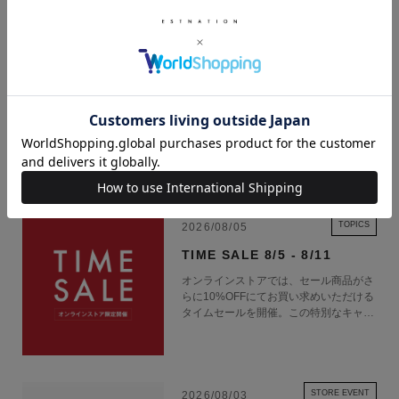
げを採用。バンドの斜面やビス、ボタンなどはミラー仕上げを施した後
に、全体にブラックIP処理を施すことで、仕上げの違いが生み出す黒の風
合いを楽しめるデザインとなっています。更にベゼルの天面に再研磨を施
続きを読む
すことで、下地のステンレスを露出させています。また、ベゼル天面のカ
ラーと調和させるため、ブラックIPはGMW-B5000GD-1JFよりも一段階
明るい色味を採用しています。
■ケースサイズ（縦×横×厚さ）：49.3 × 43.2 × 13 mm
RECENT NEWS
■質量：167 g
■ケース・ベゼル材質：ステンレススチール
■バンド：メタルバンド（ステンレススチール）、無垢バンド、ワンプッ
TOPICS
2026/08/05
シュ三つ折れ式中留
TIME SALE 8/5 - 8/11
■構造：耐衝撃構造（ショックレジスト）
オンラインストアでは、セール商品がさ
■防水性：20気圧防水
らに10%OFFにてお買い求めいただける
■時刻修正：電波時計 日本・北米・ヨーロッパ・中国地域対応
タイムセールを開催。この特別なキャン
ペーンをお見逃しなく。
MULTIBAND6
■使用電源：タフソーラー（ソーラー充電システム）
■モバイルリンク機能（対応携帯電話とのBluetooth通信による機能連動）
■アプリ：「G-SHOCK Connected」対応
STORE EVENT
2026/08/03