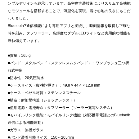
ンプルデザインも継承しています。高密度実装技術によりスリムで高機能
なモジュールを搭載することで、薄型化を実現。着け心地の良さにもこだ
わりました。
Bluetooth?通信機能により専用アプリと接続し、時刻情報を取得し正確な
時を刻み、タフソーラー、高輝度なダブルLEDライトなど実用的な機能も
兼ね備えています。
■質量：165 g
■バンド：メタルバンド（ステンレスムクバンド）・ワンプッシュ三つ折
れ式中留
■防水性：20気圧防水
■ケースサイズ（縦×横×厚さ）：49.8 × 44.4 × 12.8 mm
■ケース・ベゼル材質：ステンレススチール
■構造：耐衝撃構造（ショックレジスト）
■使用電源・電池寿命：タフソーラー（ソーラー充電システム）
■モバイルリンク機能：モバイルリンク機能（対応携帯電話とのBluetooth
通信による機能連動）
■ガラス：無機ガラス
■バンド装着可能サイズ：150～205mm