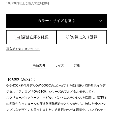
10,000円以上ご購入で送料無料
カラー・サイズを選ぶ
店舗在庫を確認
お気に入り登録
再入荷お知らせについて
商品説明
サイズ
詳細
【CASIO（カシオ）】
G-SHOCK初代モデルDW-5000Cのコンセプトを受け継いで開発されたデ
ジタル／アナログ「GA-2100」シリーズのフルメタルモデルです。
スクリューバックケース、ベゼル、バンドにステンレスを採用し、落下時
の衝撃からモジュールを守る耐衝撃構造をとりながらも、無駄を省いたシ
ンプルなデザインを目指しました。八角形のベゼル形状や、バンドのディ