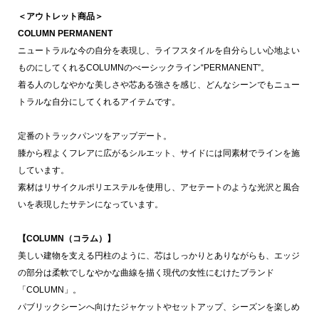
＜アウトレット商品＞
COLUMN PERMANENT
ニュートラルな今の自分を表現し、ライフスタイルを自分らしい心地よい
ものにしてくれるCOLUMNのべーシックライン“PERMANENT”。
着る人のしなやかな美しさや芯ある強さを感じ、どんなシーンでもニュー
トラルな自分にしてくれるアイテムです。
定番のトラックパンツをアップデート。
膝から程よくフレアに広がるシルエット、サイドには同素材でラインを施
しています。
素材はリサイクルポリエステルを使用し、アセテートのような光沢と風合
いを表現したサテンになっています。
【COLUMN（コラム）】
美しい建物を支える円柱のように、芯はしっかりとありながらも、エッジ
の部分は柔軟でしなやかな曲線を描く現代の女性にむけたブランド
「COLUMN」。
パブリックシーンへ向けたジャケットやセットアップ、シーズンを楽しめ