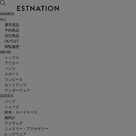
WOMEN
ALL
通常商品
予約商品
別注商品
OUTLET
閲覧履歴
WEAR
トップス
アウター
パンツ
スカート
ワンピース
セットアップ
アンダーウェア
GOODS
バッグ
シューズ
財布・カードケース
腕時計
アイウェア
ジュエリー・アクセサリー
レッグウェア