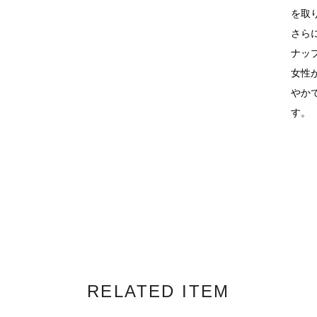
を取
さら
ナッ
女性
やか
す。
RELATED ITEM