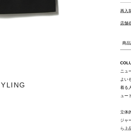
再入
店舗
商品
COL
ニュ
よいも
TYLING
着る
ュー
立体
ジャ
ら上