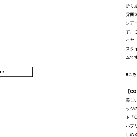
折り
雰囲
シア
す。
イヤ
スタ
ムで
re
■こ
【CO
美し
ッジ
ド「C
パブ
しめ