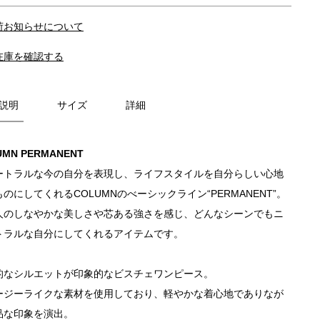
荷お知らせについて
在庫を確認する
説明
サイズ
詳細
UMN PERMANENT
ートラルな今の自分を表現し、ライフスタイルを自分らしい心地
のにしてくれるCOLUMNのべーシックライン“PERMANENT”。
人のしなやかな美しさや芯ある強さを感じ、どんなシーンでもニ
トラルな自分にしてくれるアイテムです。
的なシルエットが印象的なビスチェワンピース。
ージーライクな素材を使用しており、軽やかな着心地でありなが
品な印象を演出。