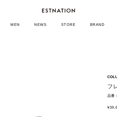
MEN
NEWS
STORE
BRAND
COL
フレ
品番：6
¥
39,