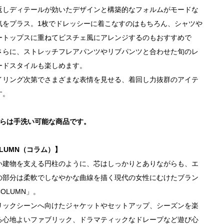
返しディテールが効いたデザインと構築的なフォルムがモードな
気をプラス。1枚でドレッシーに着こなすのはもちろん、シャツや
ートップスに重ねてビスチェ風にアレンジするのもおすすめで
さらに、ストレッチフレアパンツやリブパンツと合わせた旬のレ
ードスタイルも楽しめます。
イリング次第でさまざまな表情を見せる、着回し力抜群のアイテ
す。
ちらは手洗い可能な商品です。
LUMN（コラム）】
い建物を支える円柱のように、芯はしっかりとありながらも、エ
の部分は柔軟でしなやかな曲線を描く現代の女性にむけたブラン
OLUMN」。
リックシーンへ向けたジャケットやセットアップ、シーズンを楽
る心地よいファブリック、ドラマティックなドレープなど遊び心