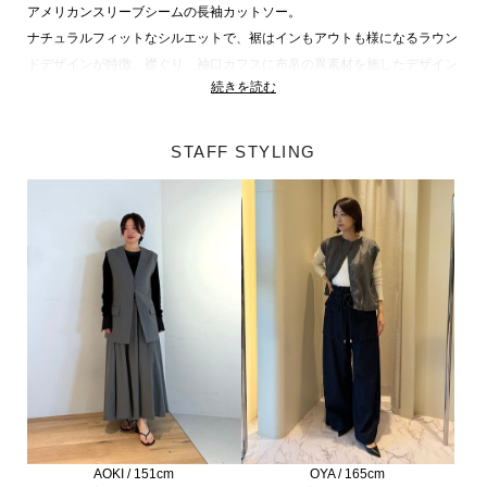
アメリカンスリーブシームの長袖カットソー。
ナチュラルフィットなシルエットで、裾はインもアウトも様になるラウン
ドデザインが特徴。襟ぐり、袖口カフスに布帛の異素材を施したデザイン
続きを読む
トップスです。
一枚ではもちろん、インナーとしても重宝します。
STAFF STYLING
■こちらは手洗い可能な商品です。
【COLUMN（コラム）】
美しい建物を支える円柱のように、芯はしっかりとありながらも、エッジ
の部分は柔軟でしなやかな曲線を描く現代の女性にむけたブランド
「COLUMN」。
パブリックシーンへ向けたジャケットやセットアップ、シーズンを楽しめ
る心地よいファブリック、ドラマティックなドレープなど遊び心を取り入
れたコレクション。
さらに女性のからだのラインを美しく見せる主役級のパンツもラインナッ
プし、幅広いシーンでのアイテムが揃います。
女性が本来持つ魅力を引き立てながら、どんなシーンにおいてもしなやか
OYA / 165cm
AOKI / 151cm
で聡明な美しさを添えてくれるコンテンポラリーなブランドです。