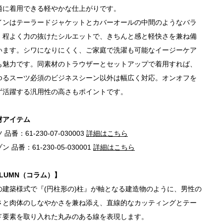
適に着用できる軽やかな仕上がりです。
インはテーラードジャケットとカバーオールの中間のようなバラ
。程よく力の抜けたシルエットで、きちんと感と軽快さを兼ね備
います。シワになりにくく、ご家庭で洗濯も可能なイージーケア
も魅力です。同素材のトラウザーとセットアップで着用すれば、
ゆるスーツ必須のビジネスシーン以外は幅広く対応。オンオフを
ず活躍する汎用性の高さもポイントです。
材アイテム
品番：61-230-07-030003
詳細はこちら
ン 品番：61-230-05-030001
詳細はこちら
LUMN（コラム）】
の建築様式で『(円柱形の)柱』が軸となる建造物のように、男性の
さと肉体のしなやかさを兼ね添え、直線的なカッティングとテー
ド要素を取り入れた丸みのある線を表現します。