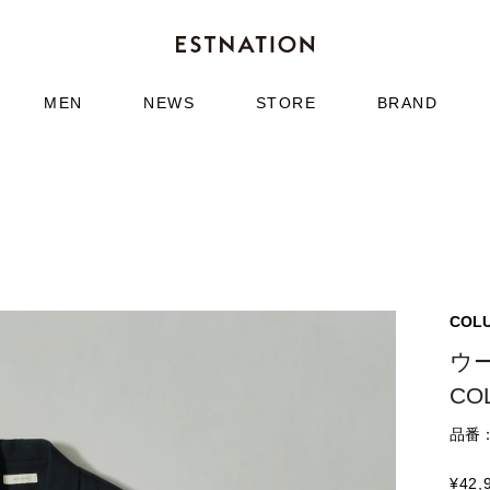
MEN
NEWS
STORE
BRAND
＞
COL
ウ
CO
品番：6
¥
42,