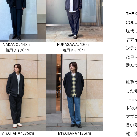
THE
COL
現代
すア
NAKANO / 168cm
FUKASAWA / 180cm
ンテ
着用サイズ : M
着用サイズ : L
たコ
選ん
梳毛
した
THE
ト”
アプ
長い
乾、
MIYAHARA / 175cm
MIYAHARA / 175cm