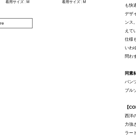
着用サイズ : M
着用サイズ : M
も快
デザ
ンス
re
えて
仕様
いわ
問わ
同素
パンツ 
ブルゾ
【CO
西洋
力強
ラー