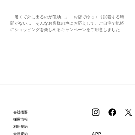
「暑くて外に出るのが億劫…」「お店でゆっくり試着する時
間がない…」そんなお客様の声にお応えして、ご自宅で気軽
にショッピングを楽しめるキャンペーンをご用意しました！
期間中オンラインストアで注文した商品は、返品送料が無料
に！気になる商品をまとめて取り寄せて、いつものお洋服と
合わせながら、納得いくまでじっくりお試しいただけます！
この夏は、無理して暑い中お出かけしなくても大丈夫。お家
で涼しく、新しいお気に入りを見つけてみませんか？ ※予
約商品・カスタムオーダー商品・返品不可の記載がある商
品・セール商品・アウトレット商品は対象外です。 ※商品
到着後7日以内に返品手続きのご連絡をお願いします。 ・返
品手続きに関して ① マイページ内の「オンラインストア注
文管理」から返品をご希望の注文を選択し、「詳細」を開い
てください。「返品する」よりお問い合わせフォームへ必要
事項をご入力のうえ、ご連絡をお願いいたします。 ② お問
い合わせ内容を確認後、カスタマーサポートより返品方法を
会社概要
ご案内いたします。 ③ ご案内内容をご確認のうえ、指定の
採用情報
住所まで「着払い」にてご返送ください。 また、以下の場
利用規約
合は返品をお受けできませんのでご注意ください。 1.到着
APP
会員規約