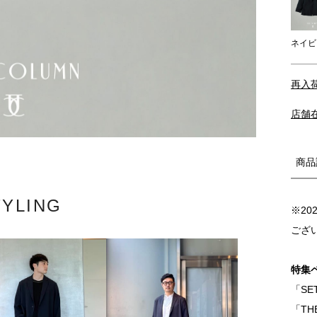
ネイビ
再入
店舗
商品
TYLING
※2
ござ
特集
「SET
「THE