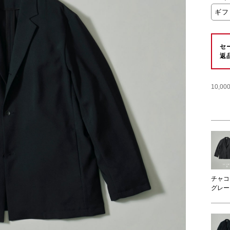
ギフ
セ
返
10,
チャコ
グレー