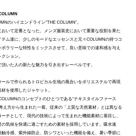
 COLUMN
UMNのハイエンドライン”THE COLUMN”。
において定番となった、メンズ服装史において重要な役割を果た
イテム達に、少しのモードなエッセンスと元々COLUMNの持つコ
ンポラリーな特性をミックスさせて、良い意味での違和感を与え
レクション。
で頂いた人の新たな魅力を引き出すレーベルです。
ウールで作られるトロピカル生地の風合いをポリエステルで再現
素材を使用したジャケット。
 COLUMNのコンセプトのひとつである“テキスタイルファース
の考え方から生まれた一着。従来の「上質な天然素材」とは異なる
ローチとして、現代の技術によって生まれた機能素材に着目し、
夏の気候を快適に過ごすための素材を採用しています。吸水速
接触冷感、紫外線防止、防シワといった機能を備え、暑い季節に