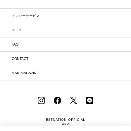
しなくても大丈夫。お家で涼しく、新し
いお気に入りを見つけてみませんか？
※予約商品・カスタムオーダー商品・返
メンバーサービス
品不可の記載がある商品・セール商品・
アウトレット商品は対象外です。 ※商
品到着後7日以内に返品手続きのご連絡
HELP
をお願いします。 ・返品手続きに関し
て ① マイページ内の「オンラインスト
FAQ
ア注文管理」から返品をご希望の注文を
選択し、「詳細」を開いてください。
「返品する」よりお問い合わせフォーム
CONTACT
へ必要事項をご入力のうえ、ご連絡をお
願いいたします。 ② お問い合わせ内容
を確認後、カスタマーサポートより返品
MAIL MAGAZINE
方法をご案内いたします。 ③ ご案内内
容をご確認のうえ、指定の住所まで「着
払い」にてご返送ください。 また、以
下の場合は返品をお受けできませんので
ご注意ください。 1.到着から8日以上
経過した商品 2.使用済み、あるいはお
直しや洗濯、クリーニングされた商品
3.納品書・保証書・商品タグ・ラベル
を切り離したり、紛失された商品 4.お
ESTNATION OFFICIAL
客様のもとでニオイが付着したり、汚
APP
れ、キズが生じた商品 5.商品（箱・付