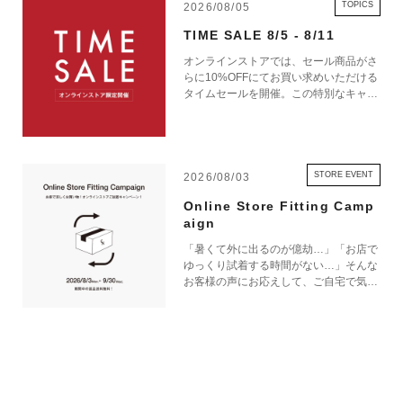
TOPICS
2026/08/05
TIME SALE 8/5 - 8/11
オンラインストアでは、セール商品がさ
らに10%OFFにてお買い求めいただける
タイムセールを開催。この特別なキャン
ペーンをお見逃しなく。
STORE EVENT
2026/08/03
Online Store Fitting Camp
aign
「暑くて外に出るのが億劫…」「お店で
ゆっくり試着する時間がない…」そんな
お客様の声にお応えして、ご自宅で気軽
にショッピングを楽しめるキャンペーン
をご用意しました！ 期間中オンライン
ストアで注文した商品は、返品送料が無
料に！気になる商品をまとめて取り寄せ
て、いつものお洋服と合わせながら、納
得いくまでじっくりお試しいただけま
す！この夏は、無理して暑い中お出かけ