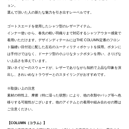
ョン。
選んで頂いた人の新たな魅力を引き出すレーベルです。
ゴートスエードを使用したシャツ型のレザーアイテム。
インナー使いから、春先の軽い羽織りまで対応するシャツアウター感覚で
着用いただけます。デザインディテールにはTHE COLUMN定番のフロン
ト脇縫い目付近に配した左右のユーティリティポケットを採用。ボタンに
は手付けではなく、ドーナツ型の小ぶりなタックボタンを用い、さりげな
い上品さを添えています。
深いネイビーのスウェードが、レザーでありながら知的で上品な印象を演
出し、きれいめなトラウザーとのスタイリングがおすすめです。
※取扱い上の注意
素材の特性上、摩擦（特に湿った状態）により、他の衣類やバッグ等へ色
移りする可能性がございます。他のアイテムとの着用や組み合わせの際は
ご注意ください。
【COLUMN（コラム）】