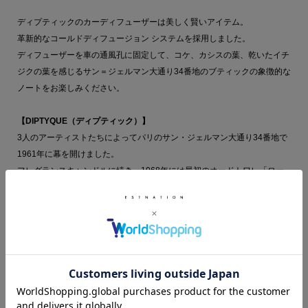
ディプティックのカーディフューザーは美しく賢いアイテム。
革新的なコールドディフュージョン システムを採用しました。
ディフューザーを車の通風孔に固定して、コケ、カシスの葉、乾いたイチ
ジクの葉を感じるサン＝ジェルマン大通り34番地のブティックの象徴的な
ノートをお楽しみください。
【DIPTYQUE（ディプティック）】
3人のアーティストたちによってパリのサン・ジェルマン大通り34番地で
1961年に幕を開けました。
フレグランスキャンドルに続き、1968年には最初のオードトワレ「ロー
（L’Eau）」を発売。香りにはストーリがあり、その世界観はミステリア
スでありながら親しみを感じさせます。
品質にこだわり、時代を先取りした、情熱的なフレグランスメゾンです。
※沖縄県への「航空搭載出来ない商品（液体・クリーム類）」をご注文い
ただいた場合、お届けまでに5～7日お時間をいただいております。