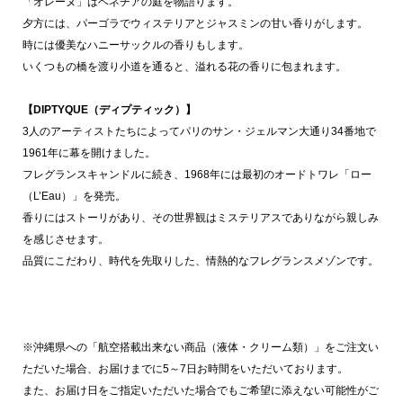
「オレーヌ」はベネチアの庭を物語ります。
夕方には、パーゴラでウィステリアとジャスミンの甘い香りがします。
時には優美なハニーサックルの香りもします。
いくつもの橋を渡り小道を通ると、溢れる花の香りに包まれます。
【DIPTYQUE（ディプティック）】
3人のアーティストたちによってパリのサン・ジェルマン大通り34番地で
1961年に幕を開けました。
フレグランスキャンドルに続き、1968年には最初のオードトワレ「ロー
（L’Eau）」を発売。
香りにはストーリがあり、その世界観はミステリアスでありながら親しみ
を感じさせます。
品質にこだわり、時代を先取りした、情熱的なフレグランスメゾンです。
※沖縄県への「航空搭載出来ない商品（液体・クリーム類）」をご注文い
ただいた場合、お届けまでに5～7日お時間をいただいております。
また、お届け日をご指定いただいた場合でもご希望に添えない可能性がご