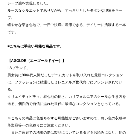
レープ感を実現しました。
ルーズなシルエットでありながら、すっきりとしたモダンな印象をキー
プ。
軽やかな穿き心地で、一日中快適に着用できる、デイリーに活躍する一本
です。
■こちらは手洗い可能な商品です。
【AGOLDE（エーゴールドイー）】
LAブランド。
男女共に90年代人気だったデニムカットを取り入れた最新コレクション
は、ファッションに精通したミレニアルズ世代向けにアレンジされてい
る。
クリエイティビティ、着心地の良さ、カリフォルニアのクールな生き方を
送る、個性的で自信に溢れた世代に最適なコレクションとなっている。
※こちらの商品は色落ちをする可能性がございますので、薄い色の衣服や
革製品等への色移りにご注意ください。
またご家庭での洗濯の際は製品についているタグをお読みになり、他の