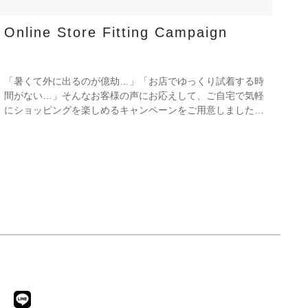
Online Store Fitting Campaign
「暑くて外に出るのが億劫…」「お店でゆっくり試着する時
間がない…」そんなお客様の声にお応えして、ご自宅で気軽
にショッピングを楽しめるキャンペーンをご用意しました！
期間中オンラインストアで注文した商品は、返品送料が無料
に！気になる商品をまとめて取り寄せて、いつものお洋服と
合わせながら、納得いくまでじっくりお試しいただけます！
この夏は、無理して暑い中お出かけしなくても大丈夫。お家
で涼しく、新しいお気に入りを見つけてみませんか？ ※予
約商品・カスタムオーダー商品・返品不可の記載がある商
品・セール商品・アウトレット商品は対象外です。 ※商品
到着後7日以内に返品手続きのご連絡をお願いします。 ・返
品手続きに関して ① マイページ内の「オンラインストア注
文管理」から返品をご希望の注文を選択し、「詳細」を開い
てください。「返品する」よりお問い合わせフォームへ必要
事項をご入力のうえ、ご連絡をお願いいたします。 ② お問
い合わせ内容を確認後、カスタマーサポートより返品方法を