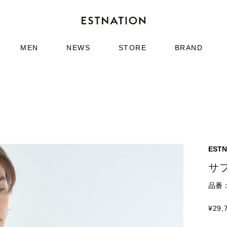
MEN
NEWS
STORE
BRAND
ESTN
サ
品番：4
¥
29,