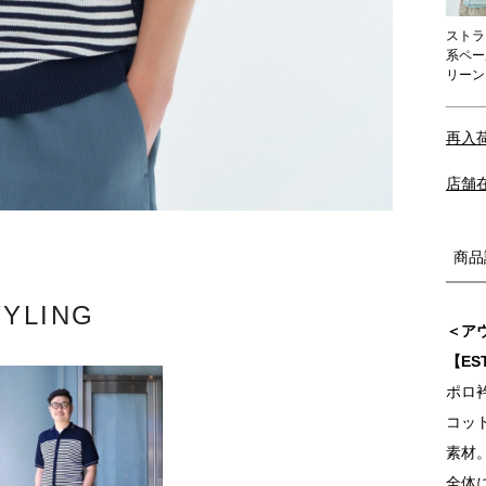
ストラ
系ペー
リーン
再入
店舗
商品
TYLING
＜ア
【ES
ポロ
コッ
素材
全体