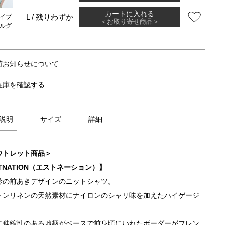
カートに入れる
L / 残りわずか
イプ
＜お取り寄せ商品＞
ルグ
荷お知らせについて
在庫を確認する
説明
サイズ
詳細
ウトレット商品＞
TNATION（エストネーション）】
衿の前あきデザインのニットシャツ。
トンリネンの天然素材にナイロンのシャリ味を加えたハイゲージ
。
に伸縮性のある地柄がベースで前身頃にいれたボーダーがフレン