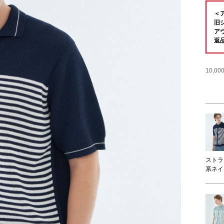
＜
旧
ア
返
10,
ストラ
系ネイ