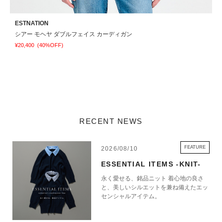
ESTNATION
E
シアー モヘヤ ダブルフェイス カーディガン
¥20,400
(40%OFF)
¥
RECENT NEWS
FEATURE
2026/08/10
ESSENTIAL ITEMS -KNIT-
永く愛せる、銘品ニット 着心地の良さ
と、美しいシルエットを兼ね備えたエッ
センシャルアイテム。