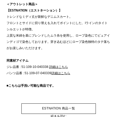
＜アウトレット商品＞
【ESTNATION（エストネーション）】
トレンドなミディ丈が新鮮なデニムスカート。
フロントとサイドに切り替えを入れてポイントにした、Iラインのタイト
シルエットが特徴。
上質な米綿を基にブレンドしたムラ糸を使用し、ロープ染色にてピュアイ
ンディゴで染色しております。穿き込むほどにロープ染色独特のタテ落ち
がお楽しみいただけます。
同素材アイテム
ジレ品番 : 51-109-10-040338
詳細はこちら
パンツ品番 : 51-109-07-040339
詳細はこちら
■こちらは手洗い可能な商品です。
ESTNATION 商品一覧
続きを読む