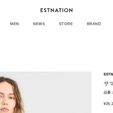
MEN
NEWS
STORE
BRAND
ESTN
サ
品番：5
¥
35,