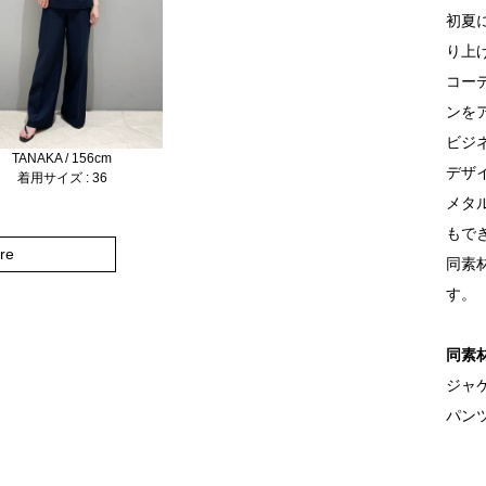
初夏
り上
コー
ンを
ビジ
TANAKA / 156cm
デザ
着用サイズ : 36
メタ
もで
re
同素
す。
同素
ジャケッ
パンツ品