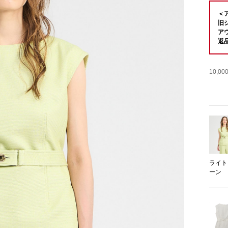
＜
旧
ア
返
10,
ライト
ーン