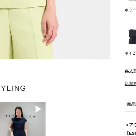
ホワイ
ネイビ
再入
店舗
TYLING
商品
＜ア
【ES