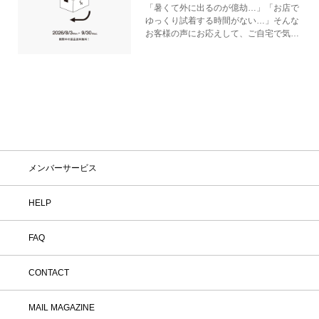
「暑くて外に出るのが億劫…」「お店で
ゆっくり試着する時間がない…」そんな
お客様の声にお応えして、ご自宅で気軽
にショッピングを楽しめるキャンペーン
をご用意しました！ 期間中オンライン
ストアで注文した商品は、返品送料が無
料に！気になる商品をまとめて取り寄せ
て、いつものお洋服と合わせながら、納
得いくまでじっくりお試しいただけま
す！この夏は、無理して暑い中お出かけ
しなくても大丈夫。お家で涼しく、新し
いお気に入りを見つけてみませんか？
※予約商品・カスタムオーダー商品・返
メンバーサービス
品不可の記載がある商品・セール商品・
アウトレット商品は対象外です。 ※商
品到着後7日以内に返品手続きのご連絡
HELP
をお願いします。 ・返品手続きに関し
て ① マイページ内の「オンラインスト
FAQ
ア注文管理」から返品をご希望の注文を
選択し、「詳細」を開いてください。
「返品する」よりお問い合わせフォーム
CONTACT
へ必要事項をご入力のうえ、ご連絡をお
願いいたします。 ② お問い合わせ内容
を確認後、カスタマーサポートより返品
MAIL MAGAZINE
方法をご案内いたします。 ③ ご案内内