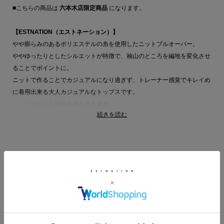
■こちらの商品は
六本木店限定商品
になります。
【ESTNATION（エストネーション）】
やや膨らみのあるポリエステルの糸を使用したニットプルオーバー。
ややゆったりとしたシルエットが特徴で、袖山のところを編地を変化させ
ることでポイントに。
ニットで作ることでカジュアルになり過ぎず、トレーナー感覚でキレイめ
に着用出来る大人カジュアルなトップスです。
ニットながらも通年着用出来る素材。
続きを読む
同素材のスカートとのセットアップスタイルもオススメです。
同素材アイテム
スカート品番：52-109-09-090425
詳細はこちら
RELATED ITEM
■こちらは手洗い可能な商品です。
ESTNATION 商品一覧