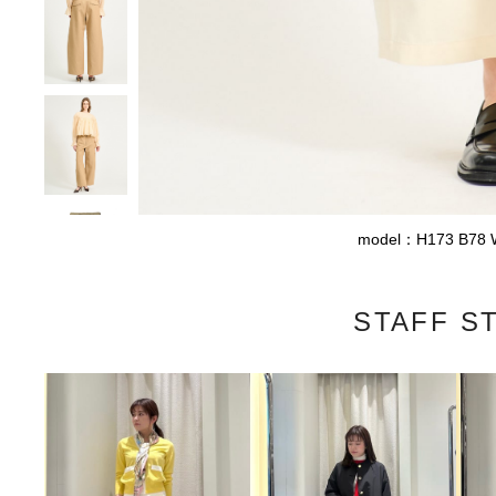
model：H173 B7
STAFF S