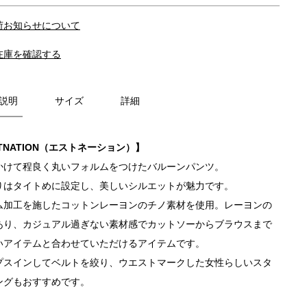
荷お知らせについて
在庫を確認する
説明
サイズ
詳細
TNATION（エストネーション）】
かけて程良く丸いフォルムをつけたバルーンパンツ。
りはタイトめに設定し、美しいシルエットが魅力です。
ム加工を施したコットンレーヨンのチノ素材を使用。レーヨンの
あり、カジュアル過ぎない素材感でカットソーからブラウスまで
いアイテムと合わせていただけるアイテムです。
プスインしてベルトを絞り、ウエストマークした女性らしいスタ
ングもおすすめです。