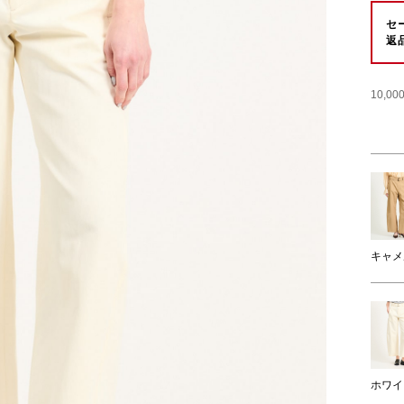
セ
返
10,
キャメ
ホワイ