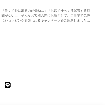
「暑くて外に出るのが億劫…」「お店でゆっくり試着する時
間がない…」そんなお客様の声にお応えして、ご自宅で気軽
にショッピングを楽しめるキャンペーンをご用意しました！
期間中オンラインストアで注文した商品は、返品送料が無料
に！気になる商品をまとめて取り寄せて、いつものお洋服と
合わせながら、納得いくまでじっくりお試しいただけます！
この夏は、無理して暑い中お出かけしなくても大丈夫。お家
で涼しく、新しいお気に入りを見つけてみませんか？ ※予
約商品・カスタムオーダー商品・返品不可の記載がある商
品・セール商品・アウトレット商品は対象外です。 ※商品
到着後7日以内に返品手続きのご連絡をお願いします。 ・返
品手続きに関して ① マイページ内の「オンラインストア注
文管理」から返品をご希望の注文を選択し、「詳細」を開い
てください。「返品する」よりお問い合わせフォームへ必要
事項をご入力のうえ、ご連絡をお願いいたします。 ② お問
い合わせ内容を確認後、カスタマーサポートより返品方法を
ご案内いたします。 ③ ご案内内容をご確認のうえ、指定の
住所まで「着払い」にてご返送ください。 また、以下の場
合は返品をお受けできませんのでご注意ください。 1.到着
から8日以上経過した商品 2.使用済み、あるいはお直しや