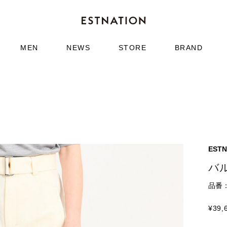
MEN
NEWS
STORE
BRAND
ESTN
バ
品番：6
¥
39,