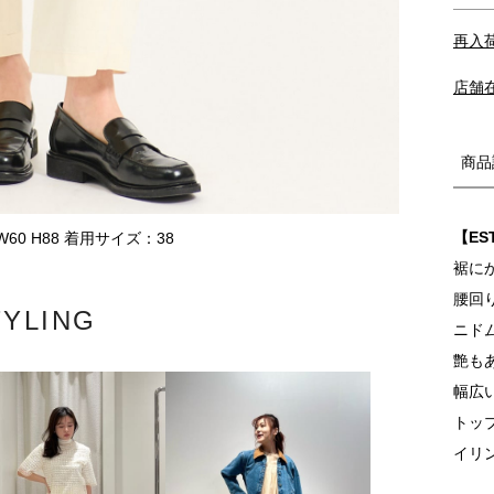
再入
店舗
商品
【ES
8 W60 H88 着用サイズ：38
裾に
腰回
TYLING
ニド
艶も
幅広
トッ
イリ