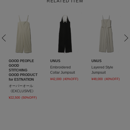
RELATED ITEM
RY
GOOD PEOPLE
UNUS
UNUS
GOOD
Embroidered
Layered Style
STITCHING
Collar Jumpsuit
Jumpsuit
GOOD PRODUCT
¥42,000
(40%OFF)
¥48,000
(40%OFF)
for ESTNATION
オーバーオール
《EXCLUSIVE》
¥22,500
(50%OFF)