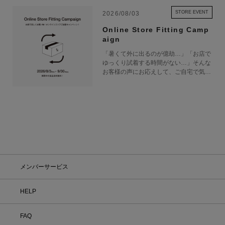
STORE EVENT
2026/08/03
Online Store Fitting Camp
aign
「暑くて外に出るのが億劫…」「お店で
ゆっくり試着する時間がない…」そんな
お客様の声にお応えして、ご自宅で気軽
にショッピングを楽しめるキャンペーン
をご用意しました！ 期間中オンライン
ストアで注文した商品は、返品送料が無
料に！気になる商品をまとめて取り寄せ
て、いつものお洋服と合わせながら、納
得いくまでじっくりお試しいただけま
す！この夏は、無理して暑い中お出かけ
しなくても大丈夫。お家で涼しく、新し
いお気に入りを見つけてみませんか？
※予約商品・カスタムオーダー商品・返
メンバーサービス
品不可の記載がある商品・セール商品・
アウトレット商品は対象外です。 ※商
品到着後7日以内に返品手続きのご連絡
HELP
をお願いします。 ・返品手続きに関し
て ① マイページ内の「オンラインスト
FAQ
ア注文管理」から返品をご希望の注文を