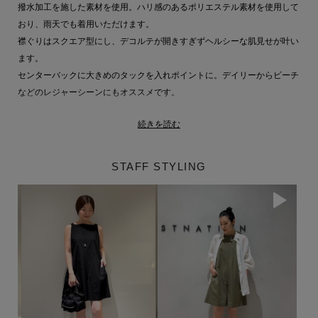
撥水加工を施した素材を使用。ハリ感のあるポリエステル素材を使用して
おり、雨天でも着用いただけます。
襟ぐりはスクエア型にし、デコルテが開きすぎずヘルシーな肌見せが叶い
ます。
センターバックに大きめのタックを入れポイントに。デイリーからビーチ
などのレジャーシーンにもオススメです。
続きを読む
ー FABRIC FEATURES ー
HAND-WASHABLE：手洗い可能
WATER-REPELLENT：はっ水機能
STAFF STYLING
ESTNATION 商品一覧