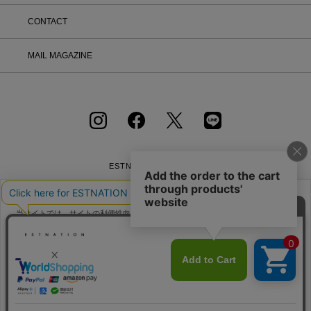
選択し、「詳細」を開いてください。
「返品する」よりお問い合わせフォーム
CONTACT
へ必要事項をご入力のうえ、ご連絡をお
願いいたします。 ② お問い合わせ内容
を確認後、カスタマーサポートより返品
MAIL MAGAZINE
方法をご案内いたします。 ③ ご案内内
容をご確認のうえ、指定の住所まで「着
払い」にてご返送ください。 また、以
下の場合は返品をお受けできませんので
ご注意ください。 1.到着から8日以上
経過した商品 2.使用済み、あるいはお
直しや洗濯、クリーニングされた商品
3.納品書・保証書・商品タグ・ラベル
を切り離したり、紛失された商品 4.お
ESTNATION OFFICIAL
客様のもとでニオイが付着したり、汚
APP
れ、キズが生じた商品 5.商品（箱・付
属品も含む）を弊社へご返送いただいた
時の状態が、お届け時と大きく異なって
当サイトでは、サイトの利便性向上のためにクッキーを使用いたします。ボタン
から同意の可否を選択してください。選択せずにページを移動した場合、クッキ
いた場合 6.パッケージを開封した商品
ーの使用に同意したことになります。クッキーを通じて収集する情報には「お客
（パッケージが商品の一部となっている
クッキーポリシ
様個人を特定できる情報」は一切含まれておりません。詳細は
CD等） 7.下着・水着・化粧品などの
ー
会社概要
採用情報
利用規約
会員規約
をご確認ください。
衛生商品、福袋・セール商品・アウトレ
個人情報保護方針
クッキーポリシー
特定商取引法に基づく通販の表記
ット商品・予約商品など、販売ページ上
に「返品不可」の記載がある商品 8.ギ
フトラッピングサービスを利用のうえ、
同意する
同意しない
クッキー設定