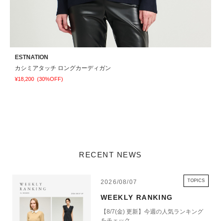
ESTNATION
E
カシミアタッチ ロングカーディガン
¥18,200
(30%OFF)
¥
RECENT NEWS
TOPICS
2026/08/07
WEEKLY RANKING
【8/7(金) 更新】今週の人気ランキング
をチェック