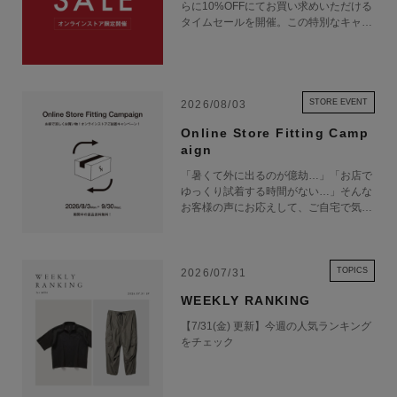
らに10%OFFにてお買い求めいただける
タイムセールを開催。この特別なキャン
ペーンをお見逃しなく。
STORE EVENT
2026/08/03
Online Store Fitting Camp
aign
「暑くて外に出るのが億劫…」「お店で
ゆっくり試着する時間がない…」そんな
お客様の声にお応えして、ご自宅で気軽
にショッピングを楽しめるキャンペーン
をご用意しました！ 期間中オンライン
ストアで注文した商品は、返品送料が無
料に！気になる商品をまとめて取り寄せ
TOPICS
2026/07/31
て、いつものお洋服と合わせながら、納
WEEKLY RANKING
得いくまでじっくりお試しいただけま
す！この夏は、無理して暑い中お出かけ
【7/31(金) 更新】今週の人気ランキング
しなくても大丈夫。お家で涼しく、新し
をチェック
いお気に入りを見つけてみませんか？
※予約商品・カスタムオーダー商品・返
品不可の記載がある商品・セール商品・