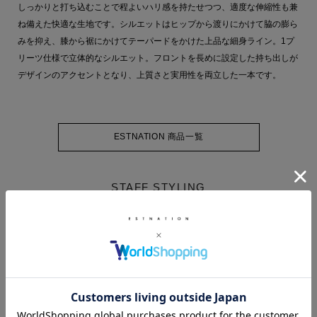
しっかりと打ち込むことで程よいハリ感を持たせつつ、適度な伸縮性も兼
ね備えた快適な生地です。シルエットはヒップから渡りにかけて脇の膨ら
みを抑え、膝から裾にかけてテーパードをかけた上品な細身ライン。1プ
リーツ仕様で立体的なシルエット。フロントを長めに設定した持ち出しが
デザインのアクセントとなり、上質さと実用性を両立した一本です。
ESTNATION 商品一覧
STAFF STYLING