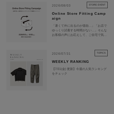
STORE EVENT
2026/08/03
Online Store Fitting Camp
aign
「暑くて外に出るのが億劫…」「お店で
ゆっくり試着する時間がない…」そんな
お客様の声にお応えして、ご自宅で気軽
にショッピングを楽しめるキャンペーン
をご用意しました！ 期間中オンライン
ストアで注文した商品は、返品送料が無
料に！気になる商品をまとめて取り寄せ
TOPICS
2026/07/31
て、いつものお洋服と合わせながら、納
WEEKLY RANKING
得いくまでじっくりお試しいただけま
す！この夏は、無理して暑い中お出かけ
【7/31(金) 更新】今週の人気ランキング
しなくても大丈夫。お家で涼しく、新し
をチェック
いお気に入りを見つけてみませんか？
※予約商品・カスタムオーダー商品・返
品不可の記載がある商品・セール商品・
アウトレット商品は対象外です。 ※商
品到着後7日以内に返品手続きのご連絡
をお願いします。 ・返品手続きに関し
て ① マイページ内の「オンラインスト
ア注文管理」から返品をご希望の注文を
選択し、「詳細」を開いてください。