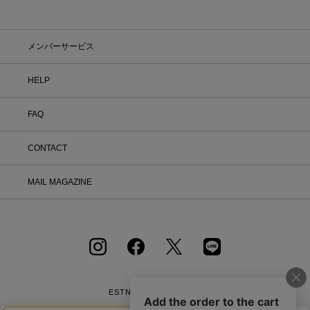
「返品する」よりお問い合わせフォーム
へ必要事項をご入力のうえ、ご連絡をお
願いいたします。 ② お問い合わせ内容
を確認後、カスタマーサポートより返品
メンバーサービス
方法をご案内いたします。 ③ ご案内内
容をご確認のうえ、指定の住所まで「着
HELP
払い」にてご返送ください。 また、以
下の場合は返品をお受けできませんので
ご注意ください。 1.到着から8日以上
FAQ
経過した商品 2.使用済み、あるいはお
直しや洗濯、クリーニングされた商品
3.納品書・保証書・商品タグ・ラベル
CONTACT
を切り離したり、紛失された商品 4.お
客様のもとでニオイが付着したり、汚
MAIL MAGAZINE
れ、キズが生じた商品 5.商品（箱・付
属品も含む）を弊社へご返送いただいた
時の状態が、お届け時と大きく異なって
いた場合 6.パッケージを開封した商品
（パッケージが商品の一部となっている
CD等） 7.下着・水着・化粧品などの
衛生商品、福袋・セール商品・アウトレ
ット商品・予約商品など、販売ページ上
に「返品不可」の記載がある商品 8.ギ
ESTNATION OFFICIAL
フトラッピングサービスを利用のうえ、
APP
ご注文いただいた商品 ※イベントの内