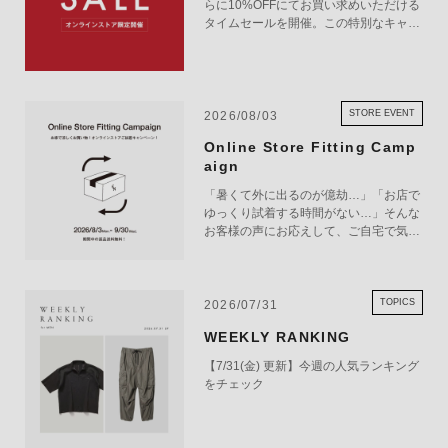
らに10%OFFにてお買い求めいただける
タイムセールを開催。この特別なキャン
ペーンをお見逃しなく。
STORE EVENT
2026/08/03
Online Store Fitting Camp
aign
「暑くて外に出るのが億劫…」「お店で
ゆっくり試着する時間がない…」そんな
お客様の声にお応えして、ご自宅で気軽
にショッピングを楽しめるキャンペーン
をご用意しました！ 期間中オンライン
ストアで注文した商品は、返品送料が無
料に！気になる商品をまとめて取り寄せ
TOPICS
2026/07/31
て、いつものお洋服と合わせながら、納
WEEKLY RANKING
得いくまでじっくりお試しいただけま
す！この夏は、無理して暑い中お出かけ
【7/31(金) 更新】今週の人気ランキング
しなくても大丈夫。お家で涼しく、新し
をチェック
いお気に入りを見つけてみませんか？
※予約商品・カスタムオーダー商品・返
品不可の記載がある商品・セール商品・
アウトレット商品は対象外です。 ※商