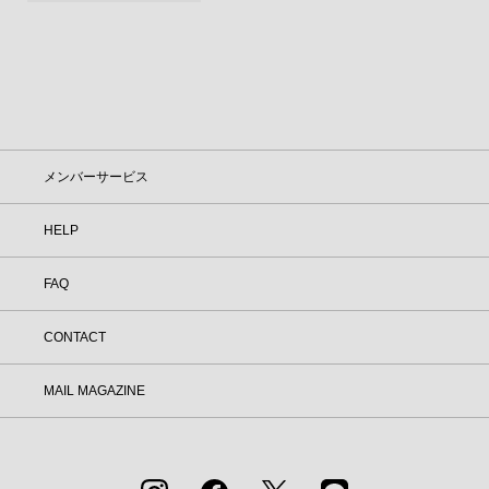
品到着後7日以内に返品手続きのご連絡
をお願いします。 ・返品手続きに関し
て ① マイページ内の「オンラインスト
ア注文管理」から返品をご希望の注文を
選択し、「詳細」を開いてください。
「返品する」よりお問い合わせフォーム
へ必要事項をご入力のうえ、ご連絡をお
願いいたします。 ② お問い合わせ内容
を確認後、カスタマーサポートより返品
メンバーサービス
方法をご案内いたします。 ③ ご案内内
容をご確認のうえ、指定の住所まで「着
HELP
払い」にてご返送ください。 また、以
下の場合は返品をお受けできませんので
ご注意ください。 1.到着から8日以上
FAQ
経過した商品 2.使用済み、あるいはお
直しや洗濯、クリーニングされた商品
3.納品書・保証書・商品タグ・ラベル
CONTACT
を切り離したり、紛失された商品 4.お
客様のもとでニオイが付着したり、汚
MAIL MAGAZINE
れ、キズが生じた商品 5.商品（箱・付
属品も含む）を弊社へご返送いただいた
時の状態が、お届け時と大きく異なって
いた場合 6.パッケージを開封した商品
（パッケージが商品の一部となっている